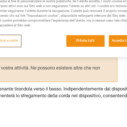
edia al fine di personalizzare le nostre pubblicità. Se l’utente accetta, i nostri cookie e
anno attivi solo sul Sito web e non seguiranno l’utente su altri siti. I cookie e/o tecnol
artner seguiranno l’utente durante la navigazione. L’utente può revocare il proprio conse
do clic sul link “Impostazioni cookie”, disponibile nella parte inferiore del Sito web. Il 
ali cookie potrebbe compromettere l’esperienza dell’utente, ma in nessun caso tale rifiu
i accedere al Sito web.
 dei prodotti utilizzati in questo consiglio prima di
azioni dell’istruzione tecnica per poter capire queste
ioni cookie
Rifiuta tutti
Accetta t
de una formazione ed un addestramento specifico.
pacità di rifare la manovra, da soli, in piena sicurezza,
vostra attività. Ne possono esistere altre che non
renante tirandola verso il basso. Indipendentemente dal disposi
 aumenterà lo sfregamento della corda nel dispositivo, consenten