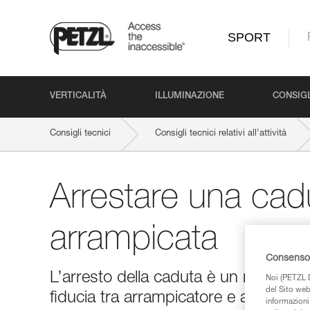
SPORT
VERTICALITÀ
ILLUMINAZIONE
CONSIGL
Consigli tecnici
Consigli tecnici relativi all'attività
Arrestare una cad
arrampicata
Consenso 
L’arresto della caduta è un momento
Noi (PETZL D
del Sito web,
fiducia tra arrampicatore e assicurat
informazioni 