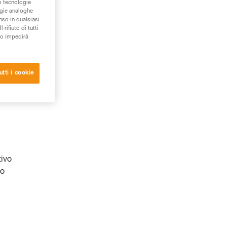
/o tecnologie
ogie analoghe
nso in qualsiasi
rifiuto di tutti
to impedirà
utti i cookie
tivo
do