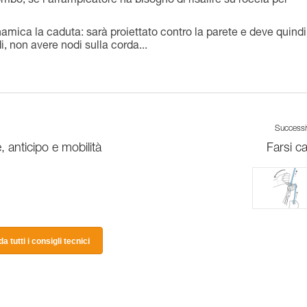
bo, se l’arrampicatore ha bisogno di risalire su roccia per
inamica la caduta: sarà proiettato contro la parete e deve quindi
, non avere nodi sulla corda...
Success
 anticipo e mobilità
Farsi ca
a tutti i consigli tecnici