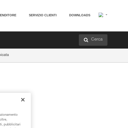
VENDITORE
SERVIZIO CLIENTI
DOWNLOADS
Cerca
picata
unzionamento
oltre,
i, pubblicitari