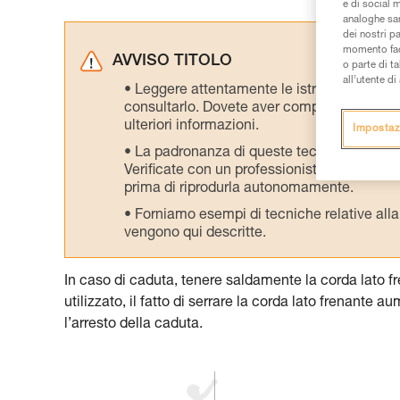
e di social m
analoghe sar
dei nostri p
momento facen
AVVISO TITOLO
o parte di t
all’utente d
Leggere attentamente le istruzioni tecniche
consultarlo. Dovete aver compreso le inform
ulteriori informazioni.
Impostaz
La padronanza di queste tecniche richie
Verificate con un professionista la vostra ca
prima di riprodurla autonomamente.
Forniamo esempi di tecniche relative alla 
vengono qui descritte.
In caso di caduta, tenere saldamente la corda lato f
utilizzato, il fatto di serrare la corda lato frenante
l’arresto della caduta.