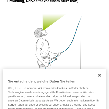
Ermüdung, Nervosität vor einem Sturz usw.).
Die Beherrschung dieser Techniken setzt eine
entsprechende Ausbildung und ein spezielles
Training voraus. Prüfen Sie zusammen mit
einem Profi, ob Sie in der Lage sind, den
Vorgang alleine sicher zu wiederholen, bevor
Sie ihn eigenständig durchführen.
Wir geben Beispiele für die mit Ihrer Aktivität
verbundenen Techniken. Möglicherweise gibt es
noch andere Techniken, die hier nicht
beschrieben werden.
Sie entscheiden, welche Daten Sie teilen
Wir (PETZL Distribution SAS) verwenden Cookies und/oder ähnliche
Technologien, um das ordnungsgemäße Funktionieren unserer Website zu
gewährleisten, unsere Inhalte und Anzeigen individuell zu gestalten und
unseren Datenverkehr zu analysieren. Wir geben auch Informationen über Ihr
Surfverhalten auf unserer Website an unsere Analyse-, Werbe- und Social-
Media-Partner weiter, um unsere Werbung anzupassen. Wenn Sie diese