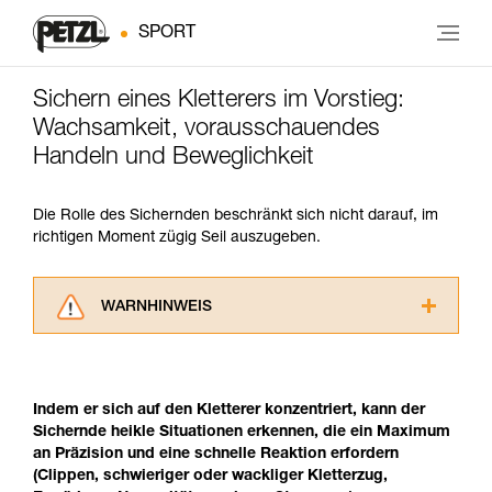
SPORT
Sichern eines Kletterers im Vorstieg:
Wachsamkeit, vorausschauendes
Handeln und Beweglichkeit
Die Rolle des Sichernden beschränkt sich nicht darauf, im
richtigen Moment zügig Seil auszugeben.
WARNHINWEIS
Lesen Sie die Gebrauchsanweisungen der
Produkte, um die es in diesem Tech Tipp geht,
aufmerksam durch, bevor Sie diesen zu Rate
Indem er sich auf den Kletterer konzentriert, kann der
ziehen. Um diese Zusatzinformationen
Sichernde heikle Situationen erkennen, die ein Maximum
verstehen zu können, müssen Sie zuerst die in
an Präzision und eine schnelle Reaktion erfordern
der Gebrauchsanweisung enthaltenen
(Clippen, schwieriger oder wackliger Kletterzug,
Informationen richtig verstanden haben.