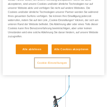
Durch Wechseln seiner Position kann der Sichernde den
akzeptieren, sind unsere Cookies und/oder ähnliche Technologien nur auf
unserer Website aktiv und verfolgen Sie nicht auf andere Websites. Die
schnellen Bewegungen des Kletterers folgen.
Cookies und/oder ähnliche Technologien unserer Partner werden Sie während
Ihres gesamten Surfens verfolgen. Sie können Ihre Einwilligung jederzeit
Nähern Sie sich der Wand, wenn der Kletterer die
widerrufen, indem Sie auf den Link „Cookie-Einstellungen“ klicken, der sich am
Zwischensicherung klippt, und kehren Sie dann wieder in
unteren Rand der Website befindet. Die Ablehnung aller oder eines Teils dieser
Ihre ursprüngliche Position zurück.
Cookies kann Ihre Benutzererfahrung beeinträchtigen, aber unter keinen
Umständen wird eine solche Ablehnung Sie daran hindern, auf unsere Website
zuzugreifen.
Alle ablehnen
Alle Cookies akzeptieren
Cookie-Einstellungen