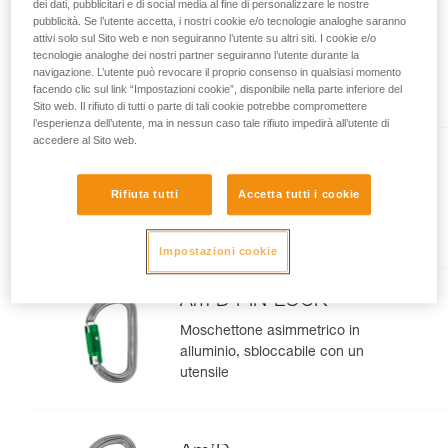
dei dati, pubblicitari e di social media al fine di personalizzare le nostre
pubblicità. Se l’utente accetta, i nostri cookie e/o tecnologie analoghe saranno
OK
attivi solo sul Sito web e non seguiranno l’utente su altri siti. I cookie e/o
tecnologie analoghe dei nostri partner seguiranno l’utente durante la
Moschettone ovale leggero
navigazione. L’utente può revocare il proprio consenso in qualsiasi momento
facendo clic sul link “Impostazioni cookie”, disponibile nella parte inferiore del
Sito web. Il rifiuto di tutti o parte di tali cookie potrebbe compromettere
l’esperienza dell’utente, ma in nessun caso tale rifiuto impedirà all’utente di
accedere al Sito web.
Sm'D
Rifiuta tutti
Accetta tutti i cookie
Moschettone asimmetrico
ultraleggero
Impostazioni cookie
Am’D PIN-LOCK
Moschettone asimmetrico in
alluminio, sbloccabile con un
utensile