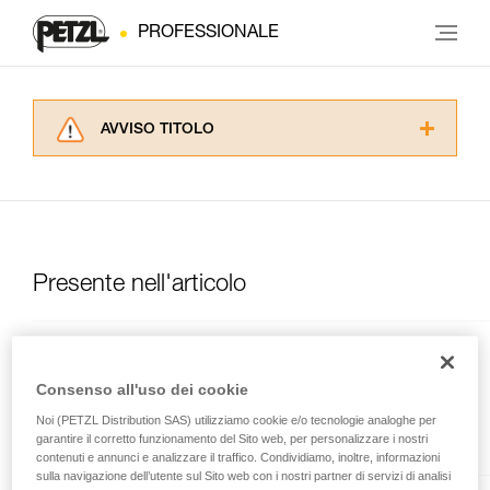
PROFESSIONALE
AVVISO TITOLO
Leggere attentamente le istruzioni tecniche dei
prodotti utilizzati in questo consiglio prima di
consultarlo. Dovete aver compreso le
informazioni dell’istruzione tecnica per poter
capire queste ulteriori informazioni.
La padronanza di queste tecniche richiede una
Presente nell'articolo
formazione ed un addestramento specifico.
Verificate con un professionista la vostra
capacità di rifare la manovra, da soli, in piena
OXAN
sicurezza, prima di riprodurla autonomamente.
Forniamo esempi di tecniche relative alla vostra
Consenso all'uso dei cookie
Moschettone ovale ad alta
attività. Ne possono esistere altre che non
Noi (PETZL Distribution SAS) utilizziamo cookie e/o tecnologie analoghe per
resistenza
vengono qui descritte.
garantire il corretto funzionamento del Sito web, per personalizzare i nostri
contenuti e annunci e analizzare il traffico. Condividiamo, inoltre, informazioni
sulla navigazione dell’utente sul Sito web con i nostri partner di servizi di analisi