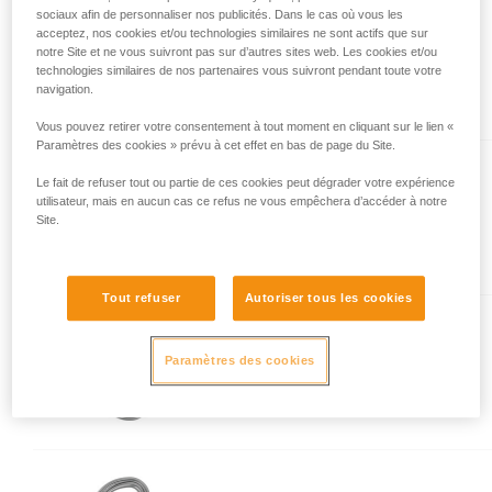
sociaux afin de personnaliser nos publicités. Dans le cas où vous les
acceptez, nos cookies et/ou technologies similaires ne sont actifs que sur
OK
notre Site et ne vous suivront pas sur d’autres sites web. Les cookies et/ou
technologies similaires de nos partenaires vous suivront pendant toute votre
Mousqueton ovale léger
navigation.
Vous pouvez retirer votre consentement à tout moment en cliquant sur le lien «
Paramètres des cookies » prévu à cet effet en bas de page du Site.
Le fait de refuser tout ou partie de ces cookies peut dégrader votre expérience
Sm'D
utilisateur, mais en aucun cas ce refus ne vous empêchera d’accéder à notre
Site.
Mousqueton asymétrique ultra-
léger
Tout refuser
Autoriser tous les cookies
Am’D PIN-LOCK
Paramètres des cookies
Mousqueton aluminium
asymétrique, déverrouillable
avec un outil