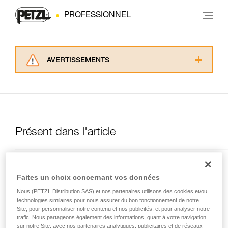
PROFESSIONNEL
AVERTISSEMENTS
Lisez attentivement les notices techniques des
produits utilisés dans ce conseil avant de le
consulter. Vous devez avoir compris les
informations de la notice technique pour
pouvoir comprendre ce complément
d’informations.
Présent dans l'article
Maîtriser ces techniques nécessite une
formation et un entraînement spécifique. Validez
avec un professionnel votre capacité à refaire
OXAN
la manipulation, seul, en toute sécurité, avant
Faites un choix concernant vos données
de la reproduire en autonomie.
Mousqueton ovale à haute
Nous donnons des exemples de techniques
Nous (PETZL Distribution SAS) et nos partenaires utilisons des cookies et/ou
résistance
technologies similaires pour nous assurer du bon fonctionnement de notre
liées à votre activité. Il peut en exister d’autres
Site, pour personnaliser notre contenu et nos publicités, et pour analyser notre
que nous ne décrivons pas ici.
trafic. Nous partageons également des informations, quant à votre navigation
sur notre Site, avec nos partenaires analytiques, publicitaires et de réseaux