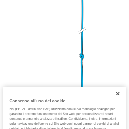
Consenso all'uso dei cookie
Nodo di Bunny
(per equilibrare gli ancoraggi)
Noi (PETZL Distribution SAS) utilizziamo cookie e/o tecnologie analoghe per
garantire il corretto funzionamento del Sito web, per personalizzare i nostri
contenuti e annunci e analizzare il traffico. Condividiamo, inoltre, informazioni
sulla navigazione dell’utente sul Sito web con i nostri partner di servizi di analisi
dei dati, pubblicitari e di social media al fine di personalizzare le nostre