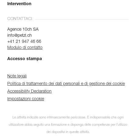
Intervention
CONTATTACI
Agence 10ch SA
info@petzl.ch
+41 21 947 46 66
Modulo di contatto
Accesso stampa
Note legali
Politica di trattamento dei dati personali e di gestione dei cookie
Accessibility Declaration
Impostazioni cookie
Scopri ePPEcentre
Le attività indicate sono intrinsecamente pericolose. È indispensabile che ogni
utilizzatore abbia seguito una formazione e disponga delle competenze per l’utilizzo
Semplifica il controllo e la
manutenzione dei tuoi DPI.
dei dispositivi in queste attività.