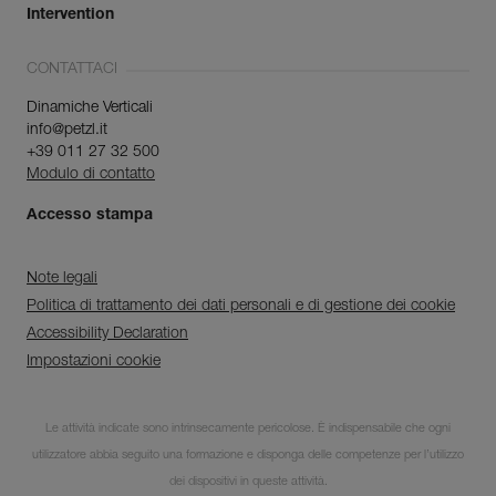
Intervention
CONTATTACI
Dinamiche Verticali
info@petzl.it
+39 011 27 32 500
Modulo di contatto
Accesso stampa
Note legali
Politica di trattamento dei dati personali e di gestione dei cookie
Accessibility Declaration
Impostazioni cookie
Scopri ePPEcentre
Le attività indicate sono intrinsecamente pericolose. È indispensabile che ogni
utilizzatore abbia seguito una formazione e disponga delle competenze per l’utilizzo
Semplifica il controllo e la
manutenzione dei tuoi DPI.
dei dispositivi in queste attività.