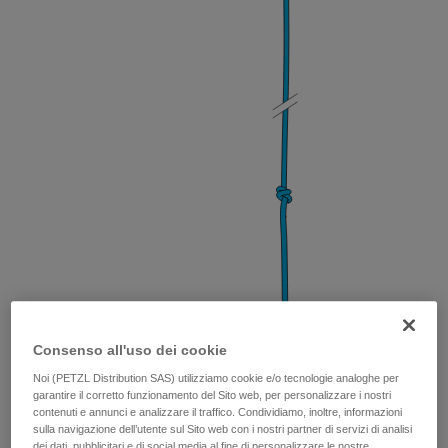
Consenso all'uso dei cookie
Nodo di Bunny
(per equilibrare gli ancoraggi)
Noi (PETZL Distribution SAS) utilizziamo cookie e/o tecnologie analoghe per
garantire il corretto funzionamento del Sito web, per personalizzare i nostri
contenuti e annunci e analizzare il traffico. Condividiamo, inoltre, informazioni
sulla navigazione dell’utente sul Sito web con i nostri partner di servizi di analisi
dei dati, pubblicitari e di social media al fine di personalizzare le nostre