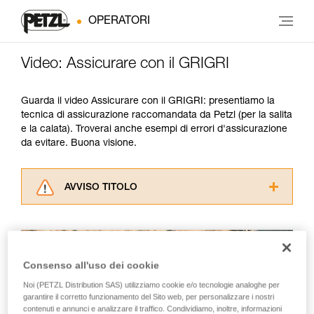
OPERATORI
Video: Assicurare con il GRIGRI
Guarda il video Assicurare con il GRIGRI: presentiamo la
tecnica di assicurazione raccomandata da Petzl (per la salita
e la calata). Troverai anche esempi di errori d'assicurazione
da evitare. Buona visione.
AVVISO TITOLO
Leggere attentamente le istruzioni tecniche dei
prodotti utilizzati in questo consiglio prima di
consultarlo. Dovete aver compreso le
informazioni dell’istruzione tecnica per poter
Consenso all'uso dei cookie
capire queste ulteriori informazioni.
La padronanza di queste tecniche richiede una
Noi (PETZL Distribution SAS) utilizziamo cookie e/o tecnologie analoghe per
formazione ed un addestramento specifico.
garantire il corretto funzionamento del Sito web, per personalizzare i nostri
contenuti e annunci e analizzare il traffico. Condividiamo, inoltre, informazioni
Verificate con un professionista la vostra