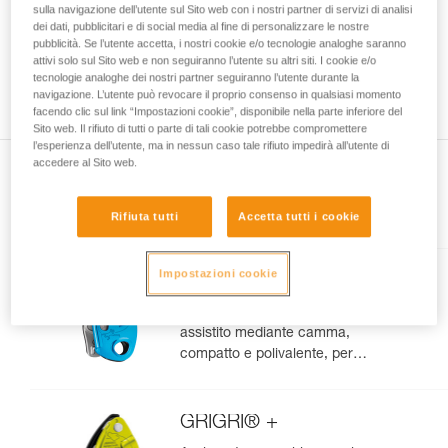
sulla navigazione dell’utente sul Sito web con i nostri partner di servizi di analisi
capacità di rifare la manovra, da soli, in piena
dei dati, pubblicitari e di social media al fine di personalizzare le nostre
sicurezza, prima di riprodurla autonomamente.
pubblicità. Se l’utente accetta, i nostri cookie e/o tecnologie analoghe saranno
Forniamo esempi di tecniche relative alla vostra
attivi solo sul Sito web e non seguiranno l’utente su altri siti. I cookie e/o
attività. Ne possono esistere altre che non
tecnologie analoghe dei nostri partner seguiranno l’utente durante la
navigazione. L’utente può revocare il proprio consenso in qualsiasi momento
vengono qui descritte.
facendo clic sul link “Impostazioni cookie”, disponibile nella parte inferiore del
Sito web. Il rifiuto di tutti o parte di tali cookie potrebbe compromettere
l’esperienza dell’utente, ma in nessun caso tale rifiuto impedirà all’utente di
accedere al Sito web.
Presente nell'articolo
Rifiuta tutti
Accetta tutti i cookie
Impostazioni cookie
GRIGRI®
Assicuratore con bloccaggio
assistito mediante camma,
compatto e polivalente, per
l’arrampicata da primo e in
moulinette
GRIGRI® +