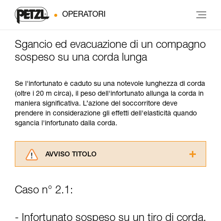
OPERATORI
Sgancio ed evacuazione di un compagno
sospeso su una corda lunga
Se l'infortunato è caduto su una notevole lunghezza di corda
(oltre i 20 m circa), il peso dell'infortunato allunga la corda in
maniera significativa. L’azione del soccorritore deve
prendere in considerazione gli effetti dell'elasticità quando
sgancia l'infortunato dalla corda.
AVVISO TITOLO
Leggere attentamente le istruzioni tecniche dei
prodotti utilizzati in questo consiglio prima di
Caso n° 2.1:
consultarlo. Dovete aver compreso le
informazioni dell’istruzione tecnica per poter
capire queste ulteriori informazioni.
- Infortunato sospeso su un tiro di corda.