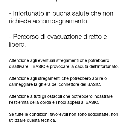
La padronanza di queste tecniche richiede una
formazione ed un addestramento specifico.
Verificate con un professionista la vostra
- Infortunato in buona salute che non
capacità di rifare la manovra, da soli, in piena
richiede accompagnamento.
sicurezza, prima di riprodurla autonomamente.
Forniamo esempi di tecniche relative alla vostra
- Percorso di evacuazione diretto e
attività. Ne possono esistere altre che non
vengono qui descritte.
libero.
Attenzione agli eventuali sfregamenti che potrebbero
disattivare il BASIC e provocare la caduta dell'infortunato.
Attenzione agli sfregamenti che potrebbero aprire o
danneggiare la ghiera del connettore del BASIC.
Attenzione a tutti gli ostacoli che potrebbero incastrare
l'estremità della corda e i nodi appesi al BASIC.
Se tutte le condizioni favorevoli non sono soddisfatte, non
utilizzare questa tecnica.