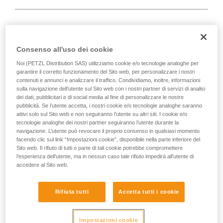
Consenso all'uso dei cookie
D
Noi (PETZL Distribution SAS) utilizziamo cookie e/o tecnologie analoghe per
garantire il corretto funzionamento del Sito web, per personalizzare i nostri
Posizionamento del carico sull'asse di
contenuti e annunci e analizzare il traffico. Condividiamo, inoltre, informazioni
massima resistenza, in prossimità del lato
sulla navigazione dell’utente sul Sito web con i nostri partner di servizi di analisi
chiuso del corpo. Adatto ai carichi semplici
dei dati, pubblicitari e di social media al fine di personalizzare le nostre
pubblicità. Se l’utente accetta, i nostri cookie e/o tecnologie analoghe saranno
(collegamento di dispositivi, collegamento
attivi solo sul Sito web e non seguiranno l’utente su altri siti. I cookie e/o
sull'ancoraggio...).
tecnologie analoghe dei nostri partner seguiranno l’utente durante la
navigazione. L’utente può revocare il proprio consenso in qualsiasi momento
facendo clic sul link “Impostazioni cookie”, disponibile nella parte inferiore del
Sito web. Il rifiuto di tutti o parte di tali cookie potrebbe compromettere
l’esperienza dell’utente, ma in nessun caso tale rifiuto impedirà all’utente di
accedere al Sito web.
Rifiuta tutti
Accetta tutti i cookie
Impostazioni cookie