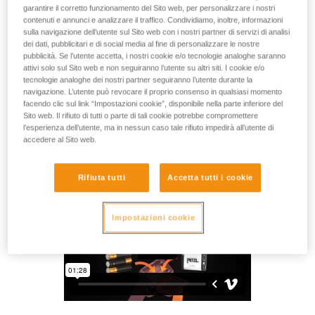
Batteria ricaricabile per le lampade frontali Petzl dotate della
garantire il corretto funzionamento del Sito web, per personalizzare i nostri
costruzione HYBRID CONCEPT: ARIA 1R RGB e ARIA 2R
contenuti e annunci e analizzare il traffico. Condividiamo, inoltre, informazioni
RGB. La grande capacità litio-ione 1250 mAh (3,6 V / 4,5
sulla navigazione dell’utente sul Sito web con i nostri partner di servizi di analisi
dei dati, pubblicitari e di social media al fine di personalizzare le nostre
Wh) garantisce elevate prestazioni d’illuminazione, anche a
pubblicità. Se l’utente accetta, i nostri cookie e/o tecnologie analoghe saranno
basse temperature. Si ricarica direttamente mediante la
attivi solo sul Sito web e non seguiranno l’utente su altri siti. I cookie e/o
porta USB-C integrata. Ideale per un utilizzo da frequente a
tecnologie analoghe dei nostri partner seguiranno l’utente durante la
intensivo, la batteria ricaricabile CORE rappresenta una
navigazione. L’utente può revocare il proprio consenso in qualsiasi momento
soluzione economica, sostenibile e responsabile.
facendo clic sul link “Impostazioni cookie”, disponibile nella parte inferiore del
Sito web. Il rifiuto di tutti o parte di tali cookie potrebbe compromettere
l’esperienza dell’utente, ma in nessun caso tale rifiuto impedirà all’utente di
accedere al Sito web.
HYBRID CONCEPT
Rifiuta tutti
Accetta tutti i cookie
Impostazioni cookie