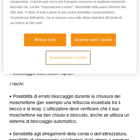
navigazione. L’utente può revocare il proprio consenso in qualsiasi momento
Gli svantaggi:
facendo clic sul link “Impostazioni cookie”, disponibile nella parte inferiore del
Sito web. Il rifiuto di tutti o parte di tali cookie potrebbe compromettere
l’esperienza dell’utente, ma in nessun caso tale rifiuto impedirà all’utente di
• Sbloccaggio della ghiera da effettuare ad ogni apertura.
accedere al Sito web.
• Necessità di entrambe le mani per inserire un dispositivo
nel moschettone.
Rifiuta tutti
Accetta tutti i cookie
SICUREZZA
Impostazioni cookie
I vantaggi:
• Bloccaggio automatico rapido.
I rischi:
• Possibilità di errato bloccaggio durante la chiusura del
moschettone (per esempio una fettuccia incastrata tra il
becco e la leva). L’utilizzatore deve verificare che il suo
moschettone sia ben chiuso e bloccato, anche se utilizza un
sistema di bloccaggio automatico.
• Sensibilità agli sfregamenti della corda o dell'attrezzatura,