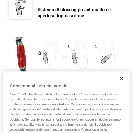
Sistema di bloccaggio automatico e
apertura doppia azione
Consenso all'uso dei cookie
ERGONOMIA
Noi (PETZL Distribution SAS) utilizziamo cookie e/o tecnologie analoghe per
garantire il corretto funzionamento del Sito web, per personalizzare i nostri
contenuti e annunci e analizzare il traffico. Condividiamo, inoltre, informazioni
I vantaggi:
sulla navigazione dell’utente sul Sito web con i nostri partner di servizi di analisi
dei dati, pubblicitari e di social media al fine di personalizzare le nostre
• Rapidità e facilità di apertura.
pubblicità. Se l’utente accetta, i nostri cookie e/o tecnologie analoghe saranno
attivi solo sul Sito web e non seguiranno l’utente su altri siti. I cookie e/o
• Bloccaggio automatico rapido.
tecnologie analoghe dei nostri partner seguiranno l’utente durante la