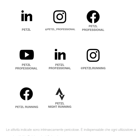
Le attività indicate sono intrinsecamente pericolose. È indispensabile che ogni utilizzatore 