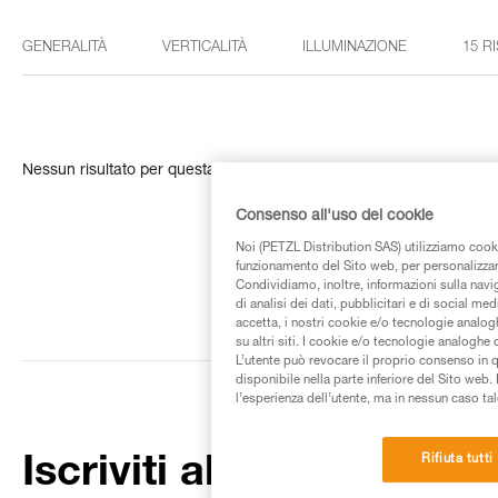
GENERALITÀ
VERTICALITÀ
ILLUMINAZIONE
15 R
Nessun risultato per questa ricerca
Consenso all'uso dei cookie
Noi (PETZL Distribution SAS) utilizziamo cooki
funzionamento del Sito web, per personalizzare 
Condividiamo, inoltre, informazioni sulla navig
di analisi dei dati, pubblicitari e di social med
accetta, i nostri cookie e/o tecnologie analog
su altri siti. I cookie e/o tecnologie analoghe
L’utente può revocare il proprio consenso in 
disponibile nella parte inferiore del Sito web. 
l’esperienza dell’utente, ma in nessun caso tal
Rifiuta tutti
Iscriviti alla newsletter