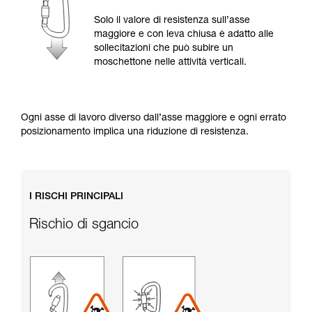
Verificate con un professionista la vostra
capacità di rifare la manovra, da soli, in piena
Solo il valore di resistenza sull’asse
sicurezza, prima di riprodurla autonomamente.
maggiore e con leva chiusa è adatto alle
Forniamo esempi di tecniche relative alla vostra
sollecitazioni che può subire un
attività. Ne possono esistere altre che non
moschettone nelle attività verticali.
vengono qui descritte.
Ogni asse di lavoro diverso dall’asse maggiore e ogni errato
posizionamento implica una riduzione di resistenza.
I RISCHI PRINCIPALI
Rischio di sgancio