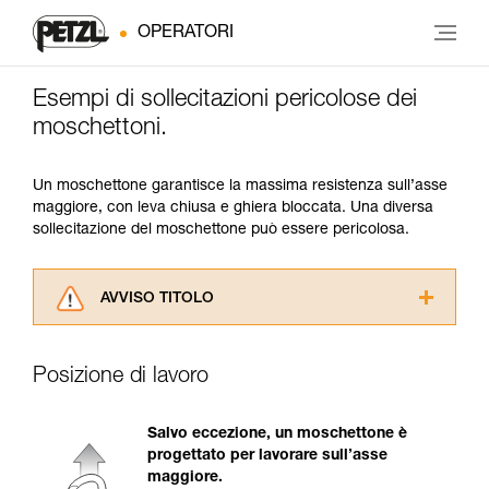
OPERATORI
Esempi di sollecitazioni pericolose dei
moschettoni.
Un moschettone garantisce la massima resistenza sull’asse
maggiore, con leva chiusa e ghiera bloccata. Una diversa
sollecitazione del moschettone può essere pericolosa.
AVVISO TITOLO
Leggere attentamente le istruzioni tecniche dei
prodotti utilizzati in questo consiglio prima di
Posizione di lavoro
consultarlo. Dovete aver compreso le
informazioni dell’istruzione tecnica per poter
capire queste ulteriori informazioni.
Salvo eccezione, un moschettone è
La padronanza di queste tecniche richiede una
progettato per lavorare sull’asse
formazione ed un addestramento specifico.
maggiore.