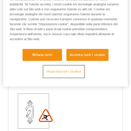
pubblicità. Se l’utente accetta, i nostri cookie e/o tecnologie analoghe saranno
attivi solo sul Sito web e non seguiranno l’utente su altri siti. I cookie e/o
tecnologie analoghe dei nostri partner seguiranno l’utente durante la
navigazione. L’utente può revocare il proprio consenso in qualsiasi momento
Esempi
Esempi
facendo clic sul link “Impostazioni cookie”, disponibile nella parte inferiore del
Sito web. Il rifiuto di tutti o parte di tali cookie potrebbe compromettere
l’esperienza dell’utente, ma in nessun caso tale rifiuto impedirà all’utente di
accedere al Sito web.
Esempi di situazioni a rischio sul campo
Rifiuta tutti
Accetta tutti i cookie
Impostazioni cookie
1. APERTURA DELLA LEVA, LAVORO CON LEVA
APERTA