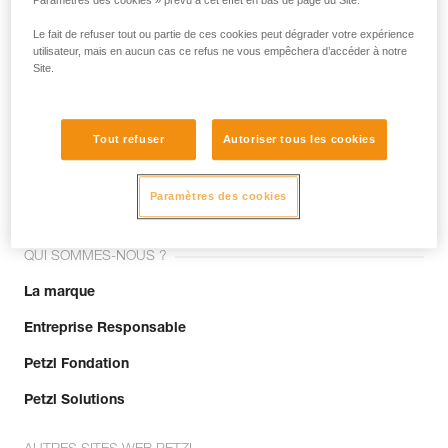
Paramètres des cookies » prévu à cet effet en bas de page du Site.
Le fait de refuser tout ou partie de ces cookies peut dégrader votre expérience
utilisateur, mais en aucun cas ce refus ne vous empêchera d’accéder à notre
Site.
Tout refuser
Autoriser tous les cookies
Rejoignez la communauté !
Paramètres des cookies
QUI SOMMES-NOUS ?
La marque
Entreprise Responsable
Petzl Fondation
Petzl Solutions