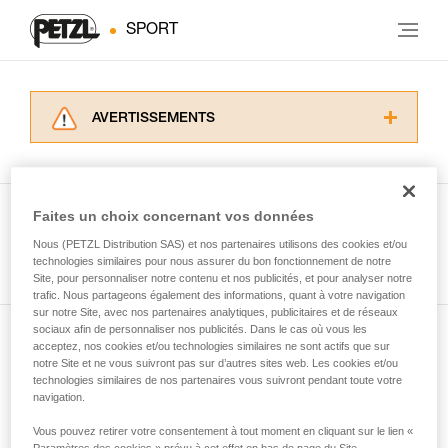
SPORT
AVERTISSEMENTS
Lisez attentivement les notices techniques des
produits utilisés dans ce conseil avant de le
consulter. Vous devez avoir compris les
informations de la notice technique pour
Faites un choix concernant vos données
pouvoir comprendre ce complément
Nous (PETZL Distribution SAS) et nos partenaires utilisons des cookies et/ou
Voir tous les conseils
d’informations.
technologies similaires pour nous assurer du bon fonctionnement de notre
Maîtriser ces techniques nécessite une
Site, pour personnaliser notre contenu et nos publicités, et pour analyser notre
formation et un entraînement spécifique. Validez
trafic. Nous partageons également des informations, quant à votre navigation
sur notre Site, avec nos partenaires analytiques, publicitaires et de réseaux
avec un professionnel votre capacité à refaire
sociaux afin de personnaliser nos publicités. Dans le cas où vous les
la manipulation, seul, en toute sécurité, avant
acceptez, nos cookies et/ou technologies similaires ne sont actifs que sur
Abonnez-vous à la newsletter
de la reproduire en autonomie.
notre Site et ne vous suivront pas sur d’autres sites web. Les cookies et/ou
Nous donnons des exemples de techniques
technologies similaires de nos partenaires vous suivront pendant toute votre
et restez connecté à notre actualité
liées à votre activité. Il peut en exister d’autres
navigation.
que nous ne décrivons pas ici.
Vous pouvez retirer votre consentement à tout moment en cliquant sur le lien «
Email *