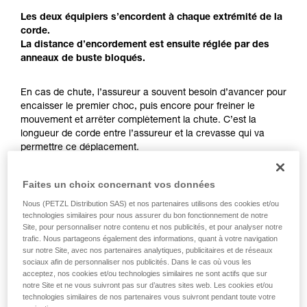
pouvoir comprendre ce complément
Les deux équipiers s’encordent à chaque extrémité de la
d’informations.
corde.
Maîtriser ces techniques nécessite une
La distance d’encordement est ensuite réglée par des
formation et un entraînement spécifique. Validez
anneaux de buste bloqués.
avec un professionnel votre capacité à refaire
la manipulation, seul, en toute sécurité, avant
En cas de chute, l’assureur a souvent besoin d’avancer pour
de la reproduire en autonomie.
encaisser le premier choc, puis encore pour freiner le
Nous donnons des exemples de techniques
mouvement et arrêter complètement la chute. C’est la
liées à votre activité. Il peut en exister d’autres
longueur de corde entre l’assureur et la crevasse qui va
que nous ne décrivons pas ici.
permettre ce déplacement.
La longueur d’encordement permet non seulement d’avoir
un seul équipier exposé sur la crevasse, mais aussi d’avoir
Faites un choix concernant vos données
assez de place pour la manœuvre d’arrêt de chute.
Nous (PETZL Distribution SAS) et nos partenaires utilisons des cookies et/ou
technologies similaires pour nous assurer du bon fonctionnement de notre
Chaque équipier doit conserver une réserve de corde
Site, pour personnaliser notre contenu et nos publicités, et pour analyser notre
suffisante pour la réalisation d’un mouflage.
trafic. Nous partageons également des informations, quant à votre navigation
sur notre Site, avec nos partenaires analytiques, publicitaires et de réseaux
sociaux afin de personnaliser nos publicités. Dans le cas où vous les
acceptez, nos cookies et/ou technologies similaires ne sont actifs que sur
notre Site et ne vous suivront pas sur d’autres sites web. Les cookies et/ou
technologies similaires de nos partenaires vous suivront pendant toute votre