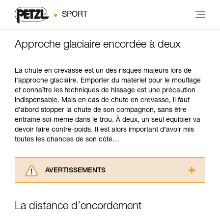
SPORT
Approche glaciaire encordée à deux
La chute en crevasse est un des risques majeurs lors de
l’approche glaciaire. Emporter du matériel pour le mouflage
et connaître les techniques de hissage est une précaution
indispensable. Mais en cas de chute en crevasse, il faut
d’abord stopper la chute de son compagnon, sans être
entraîné soi-même dans le trou. À deux, un seul équipier va
devoir faire contre-poids. Il est alors important d’avoir mis
toutes les chances de son côté…
AVERTISSEMENTS
Lisez attentivement les notices techniques des
produits utilisés dans ce conseil avant de le
La distance d’encordement
consulter. Vous devez avoir compris les
informations de la notice technique pour