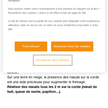
navigation.
Vous pouvez retirer votre consentement à tout moment en cliquant sur le lien «
Paramètres des cookies » prévu à cet effet en bas de page du Site.
Le fait de refuser tout ou partie de ces cookies peut dégrader votre expérience
utilisateur, mais en aucun cas ce refus ne vous empêchera d’accéder à notre
Site.
Des nœuds pour faciliter le freinage
Tout refuser
Autoriser tous les cookies
Le cisaillement de la lèvre de la crevasse par la corde est
Paramètres des cookies
important pour le freinage de la chute.
Arrêter une chute sur une lèvre en glace vive est très
difficile.
Sur une lèvre en neige, la présence des nœuds sur la corde
est une aide précieuse pour augmenter le freinage.
Réaliser des nœuds tous les 2 m sur la corde (nœud de
huit, queue de vache, papillon…).