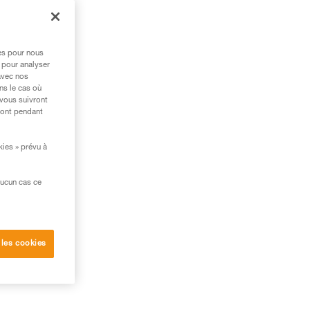
la
res pour nous
 pour analyser
avec nos
ns le cas où
 vous suivront
ront pendant
kies » prévu à
aucun cas ce
 les cookies