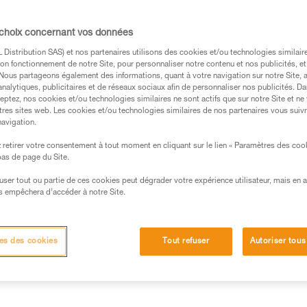
 choix concernant vos données
entre l’efficacité théorique d’un mouflage et 
Distribution SAS) et nos partenaires utilisons des cookies et/ou technologies similai
on fonctionnement de notre Site, pour personnaliser notre contenu et nos publicités, et
éalisés au laboratoire Petzl.
. Nous partageons également des informations, quant à votre navigation sur notre Site, 
analytiques, publicitaires et de réseaux sociaux afin de personnaliser nos publicités. Da
eptez, nos cookies et/ou technologies similaires ne sont actifs que sur notre Site et ne
tres sites web. Les cookies et/ou technologies similaires de nos partenaires vous suiv
navigation.
retirer votre consentement à tout moment en cliquant sur le lien « Paramètres des coo
s des produits utilisés dans ce conseil avant de le
 bas de page du Site.
formations de la notice technique pour pouvoir
.
efuser tout ou partie de ces cookies peut dégrader votre expérience utilisateur, mais en 
s empêchera d’accéder à notre Site.
ormation et un entraînement spécifique. Validez avec
 manipulation, seul, en toute sécurité, avant de la
es des cookies
Tout refuser
Autoriser tous
iées à votre activité. Il peut en exister d’autres que