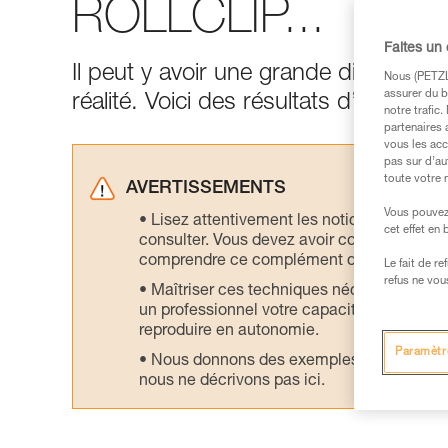
ROLLCLIP...
Faites un
Il peut y avoir une grande différence 
Nous (PETZL 
assurer du b
réalité. Voici des résultats d’essais r
notre trafic
partenaires 
vous les acc
pas sur d’au
toute votre 
AVERTISSEMENTS
Vous pouvez 
Lisez attentivement les notices technique
cet effet en
consulter. Vous devez avoir compris les in
comprendre ce complément d’informations
Le fait de r
refus ne vou
Maîtriser ces techniques nécessite une f
un professionnel votre capacité à refaire la
reproduire en autonomie.
Paramètr
Nous donnons des exemples de techniques l
nous ne décrivons pas ici.