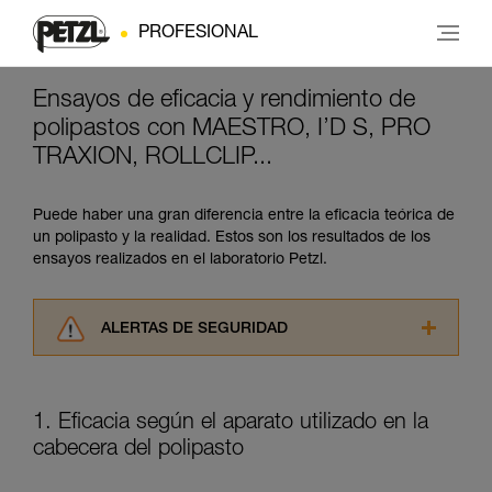
PROFESIONAL
Ensayos de eficacia y rendimiento de
polipastos con MAESTRO, I’D S, PRO
TRAXION, ROLLCLIP...
Puede haber una gran diferencia entre la eficacia teórica de
un polipasto y la realidad. Estos son los resultados de los
ensayos realizados en el laboratorio Petzl.
ALERTAS DE SEGURIDAD
Lea atentamente las fichas técnicas de los
productos utilizados en este consejo antes de
consultarlo. Usted debe comprender la
1. Eficacia según el aparato utilizado en la
información de la ficha técnica para poder
cabecera del polipasto
comprender este complemento informativo.
Dominar estas técnicas requiere una formación