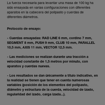
y un entrenamiento específico. Confirme a
La fuerza necesaria para levantar una masa de 100 kg ha
través de un profesional su capacidad para
sido ensayada en varias configuraciones con diferentes
ejecutar estas técnicas, solo y con total
aparatos en la cabecera del polipasto y cuerdas de
seguridad, antes de ejecutarlas de forma
diferentes diámetros.
autónoma.
Damos ejemplos de técnicas relacionadas con
Protocolo de ensayo:
su actividad. Pueden existir otras que no
describimos aquí.
- Cuerdas ensayadas: RAD LINE 6 mm, cordino 7 mm,
SEGMENT 8 mm, PUSH 9 mm, CLUB 10 mm, PARALLEL
10,5 mm, AXIS 11 mm, VECTOR 12,5 mm.
- Las mediciones se realizan durante una tracción a
velocidad constante de 1,5 metros por minuto, con
aparatos y cuerdas nuevas.
- Los resultados se dan únicamente a título indicativo, en
la realidad se tienen que tener en cuenta numerosas
variables (posición de los elementos del polipasto,
diámetro y estructura de la cuerda, velocidad de izado,
regularidad del izado, carga izada...).