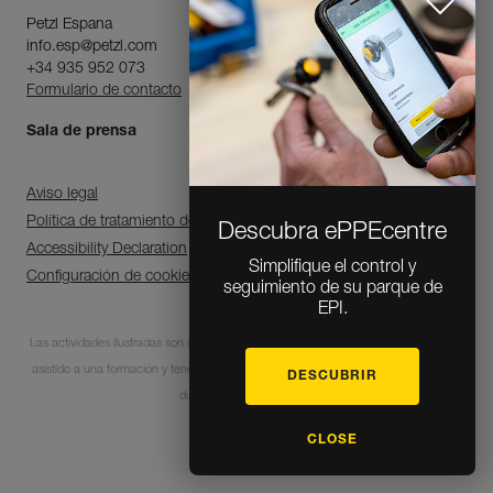
Petzl Espana
info.esp@petzl.com
+34 935 952 073
Formulario de contacto
Sala de prensa
Aviso legal
Política de tratamiento de datos personales y gestión de cookies
Descubra ePPEcentre
Accessibility Declaration
Simplifique el control y
Configuración de cookies
seguimiento de su parque de
EPI.
Las actividades ilustradas son intrínsecamente peligrosas. Cada usuario debe haber
asistido a una formación y tener las competencias para la utilización de los equipos
DESCUBRIR
durante estas actividades.
CLOSE
© 1995-2026 Petzl