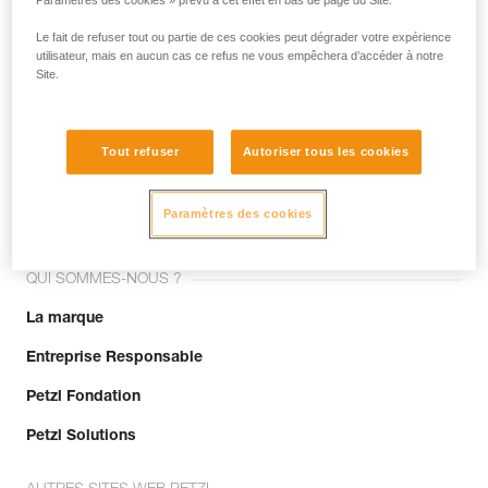
Paramètres des cookies » prévu à cet effet en bas de page du Site.
Le fait de refuser tout ou partie de ces cookies peut dégrader votre expérience
utilisateur, mais en aucun cas ce refus ne vous empêchera d’accéder à notre
Site.
Tout refuser
Autoriser tous les cookies
Rejoignez la communauté !
Paramètres des cookies
QUI SOMMES-NOUS ?
La marque
Entreprise Responsable
Petzl Fondation
Petzl Solutions