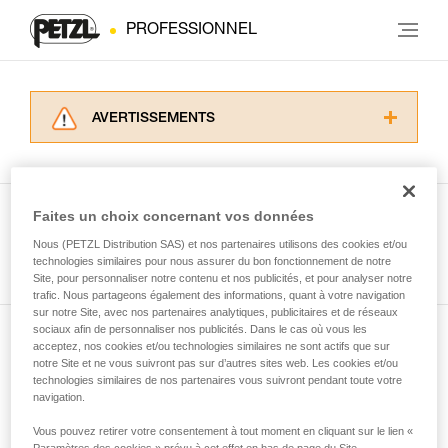
PROFESSIONNEL
AVERTISSEMENTS
Lisez attentivement les notices techniques des
produits utilisés dans ce conseil avant de le
consulter. Vous devez avoir compris les
informations de la notice technique pour
Faites un choix concernant vos données
pouvoir comprendre ce complément
Nous (PETZL Distribution SAS) et nos partenaires utilisons des cookies et/ou
Voir tous les conseils
d’informations.
technologies similaires pour nous assurer du bon fonctionnement de notre
Maîtriser ces techniques nécessite une
Site, pour personnaliser notre contenu et nos publicités, et pour analyser notre
formation et un entraînement spécifique. Validez
trafic. Nous partageons également des informations, quant à votre navigation
sur notre Site, avec nos partenaires analytiques, publicitaires et de réseaux
avec un professionnel votre capacité à refaire
sociaux afin de personnaliser nos publicités. Dans le cas où vous les
la manipulation, seul, en toute sécurité, avant
acceptez, nos cookies et/ou technologies similaires ne sont actifs que sur
Abonnez-vous à la newsletter
de la reproduire en autonomie.
notre Site et ne vous suivront pas sur d’autres sites web. Les cookies et/ou
Nous donnons des exemples de techniques
technologies similaires de nos partenaires vous suivront pendant toute votre
et restez connecté à notre actualité
liées à votre activité. Il peut en exister d’autres
navigation.
que nous ne décrivons pas ici.
Vous pouvez retirer votre consentement à tout moment en cliquant sur le lien «
Email *