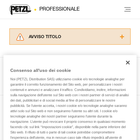
PROFESSIONALE
AVVISO TITOLO
Leggere attentamente le istruzioni tecniche dei
prodotti utilizzati in questo consiglio prima di
consultarlo. Dovete aver compreso le
informazioni dell’istruzione tecnica per poter
Consenso all'uso dei cookie
capire queste ulteriori informazioni.
Guarda tutti i consigli tecnici
Noi (PETZL Distribution SAS) utilizziamo cookie e/o tecnologie analoghe per
La padronanza di queste tecniche richiede una
garantire il corretto funzionamento del Sito web, per personalizzare i nostri
formazione ed un addestramento specifico.
contenuti e annunci e analizzare il traffico. Condividiamo, inoltre, informazioni
Verificate con un professionista la vostra
sulla navigazione dell’utente sul Sito web con i nostri partner di servizi di analisi
capacità di rifare la manovra, da soli, in piena
dei dati, pubblicitari e di social media al fine di personalizzare le nostre
sicurezza, prima di riprodurla autonomamente.
pubblicità. Se l’utente accetta, i nostri cookie e/o tecnologie analoghe saranno
Iscriviti alla newsletter
Forniamo esempi di tecniche relative alla vostra
attivi solo sul Sito web e non seguiranno l’utente su altri siti. I cookie e/o
tecnologie analoghe dei nostri partner seguiranno l’utente durante la
attività. Ne possono esistere altre che non
navigazione. L’utente può revocare il proprio consenso in qualsiasi momento
e rimani connesso alle nostre novità
vengono qui descritte.
facendo clic sul link “Impostazioni cookie”, disponibile nella parte inferiore del
Sito web. Il rifiuto di tutti o parte di tali cookie potrebbe compromettere
l’esperienza dell’utente, ma in nessun caso tale rifiuto impedirà all’utente di
E-mail *