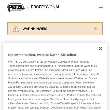
PROFESSIONAL
WARNHINWEIS
Lesen Sie die Gebrauchsanweisungen der
Produkte, um die es in diesem Tech Tipp geht,
aufmerksam durch, bevor Sie diesen zu Rate
ziehen. Um diese Zusatzinformationen
Sie entscheiden, welche Daten Sie teilen
verstehen zu können, müssen Sie zuerst die in
Wir (PETZL Distribution SAS) verwenden Cookies und/oder ähnliche
Alle Techniken ansehen
der Gebrauchsanweisung enthaltenen
Technologien, um das ordnungsgemäße Funktionieren unserer Website zu
Informationen richtig verstanden haben.
gewährleisten, unsere Inhalte und Anzeigen individuell zu gestalten und
Die Beherrschung dieser Techniken setzt eine
unseren Datenverkehr zu analysieren. Wir geben auch Informationen über Ihr
entsprechende Ausbildung und ein spezielles
Surfverhalten auf unserer Website an unsere Analyse-, Werbe- und Social-
Training voraus. Prüfen Sie zusammen mit
Media-Partner weiter, um unsere Werbung anzupassen. Wenn Sie diese
Newsletter abonnieren
akzeptieren, sind unsere Cookies und/oder ähnliche Technologien nur auf
einem Profi, ob Sie in der Lage sind, den
unserer Website aktiv und verfolgen Sie nicht auf andere Websites. Die
Vorgang alleine sicher zu wiederholen, bevor
Cookies und/oder ähnliche Technologien unserer Partner werden Sie während
und auf dem Laufenden bleiben
Sie ihn eigenständig durchführen.
Ihres gesamten Surfens verfolgen. Sie können Ihre Einwilligung jederzeit
Wir geben Beispiele für die mit Ihrer Aktivität
widerrufen, indem Sie auf den Link „Cookie-Einstellungen“ klicken, der sich am
verbundenen Techniken. Möglicherweise gibt es
unteren Rand der Website befindet. Die Ablehnung aller oder eines Teils dieser
Email *