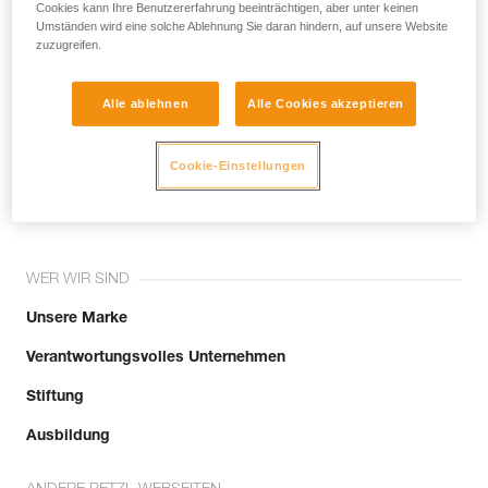
noch andere Techniken, die hier nicht
Cookies kann Ihre Benutzererfahrung beeinträchtigen, aber unter keinen
Umständen wird eine solche Ablehnung Sie daran hindern, auf unsere Website
beschrieben werden.
zuzugreifen.
Alle ablehnen
Alle Cookies akzeptieren
Tritt der Community bei!
Cookie-Einstellungen
WER WIR SIND
Unsere Marke
Verantwortungsvolles Unternehmen
Stiftung
Ausbildung