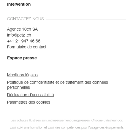
Intervention
CONTACTEZ-NOUS
Agence 10ch SA
info@petzl.ch
+41 21 947 46 66
Formulaire de contact
Espace presse
Mentions légales
Politique de confidentialité et de traitement des données
personnelles
Déclaration d'accessibilité
Paramètres des cookies
Les activités illustrées sont intrinsèquement dangereuses. Chaque utilisateur doit
avoir suivi une formation et avoir des compétences pour l’usage des équipements