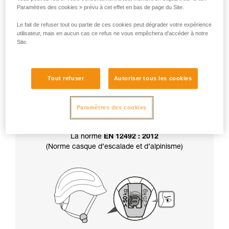
Paramètres des cookies » prévu à cet effet en bas de page du Site.
Attention, votre casque est livré en position
résistance supérieure à 50 kg.
Le fait de refuser tout ou partie de ces cookies peut dégrader votre expérience
utilisateur, mais en aucun cas ce refus ne vous empêchera d’accéder à notre
Site.
Par ailleurs, le choix de la résistance de la
jugulaire
détermine aussi la certification
de
Tout refuser
Autoriser tous les cookies
votre casque :
Paramètres des cookies
La norme
EN 12492 : 2012
(Norme casque d’escalade et d’alpinisme)