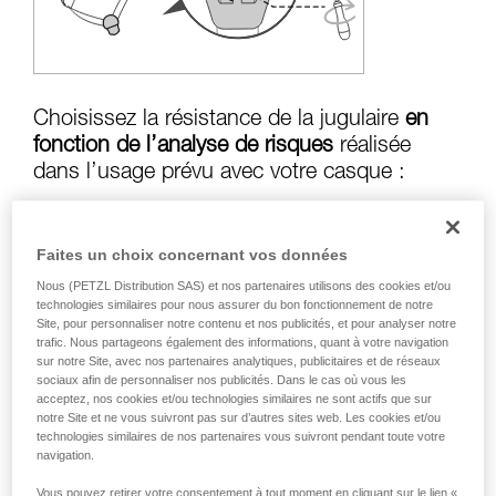
formation et un entraînement spécifique. Validez
avec un professionnel votre capacité à refaire
la manipulation, seul, en toute sécurité, avant
de la reproduire en autonomie.
Nous donnons des exemples de techniques
liées à votre activité. Il peut en exister d’autres
Choisissez la résistance de la jugulaire
en
que nous ne décrivons pas ici.
fonction de l’analyse de risques
réalisée
dans l’usage prévu avec votre casque :
Faites un choix concernant vos données
Risque de perte en cas de chute :
jugulaire
Nous (PETZL Distribution SAS) et nos partenaires utilisons des cookies et/ou
en position résistance supérieure à
50 kg
technologies similaires pour nous assurer du bon fonctionnement de notre
Site, pour personnaliser notre contenu et nos publicités, et pour analyser notre
trafic. Nous partageons également des informations, quant à votre navigation
sur notre Site, avec nos partenaires analytiques, publicitaires et de réseaux
Risque d’étranglement en cas d’accrochage
sociaux afin de personnaliser nos publicités. Dans le cas où vous les
du casque :
jugulaire en position résistance
acceptez, nos cookies et/ou technologies similaires ne sont actifs que sur
notre Site et ne vous suivront pas sur d’autres sites web. Les cookies et/ou
inférieure à
25 kg
technologies similaires de nos partenaires vous suivront pendant toute votre
navigation.
Vous pouvez retirer votre consentement à tout moment en cliquant sur le lien «