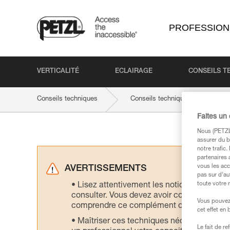
PROFESSION
VERTICALITÉ
ECLAIRAGE
CONSEILS T
Conseils techniques
Conseils techniques par produit
Faites un
Nous (PETZL 
assurer du b
notre trafic
partenaires 
vous les acc
AVERTISSEMENTS
pas sur d’au
toute votre 
Lisez attentivement les notices technique
consulter. Vous devez avoir compris les in
Vous pouvez 
comprendre ce complément d’informations
cet effet en
Maîtriser ces techniques nécessite une f
Le fait de r