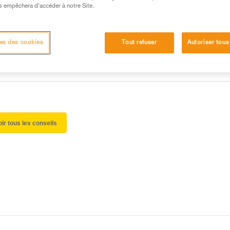
 manipulation, seul, en toute sécurité, avant de la
s empêchera d’accéder à notre Site.
iées à votre activité. Il peut en exister d’autres que
es des cookies
Tout refuser
Autoriser tous
oir tous les conseils