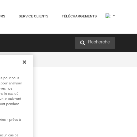
URS
SERVICE CLIENTS
TÉLÉCHARGEMENTS
Recherche
res pour nous
 pour analyser
avec nos
ns le cas où
 vous suivront
ront pendant
kies » prévu à
aucun cas ce