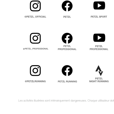
Les activités illustrées sont intrinsèquement dangereuses. Chaque utilisateur do