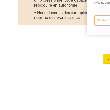
un professionnel votre capacité à refaire la
refus ne vou
reproduire en autonomie.
Nous donnons des exemples de techniques l
nous ne décrivons pas ici.
Paramètr
V