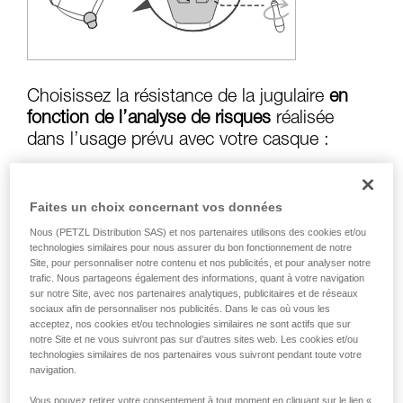
formation et un entraînement spécifique. Validez
avec un professionnel votre capacité à refaire
la manipulation, seul, en toute sécurité, avant
de la reproduire en autonomie.
Nous donnons des exemples de techniques
liées à votre activité. Il peut en exister d’autres
Choisissez la résistance de la jugulaire
en
que nous ne décrivons pas ici.
fonction de l’analyse de risques
réalisée
dans l’usage prévu avec votre casque :
Faites un choix concernant vos données
Risque de perte en cas de chute :
jugulaire
Nous (PETZL Distribution SAS) et nos partenaires utilisons des cookies et/ou
en position résistance supérieure à
50 kg
technologies similaires pour nous assurer du bon fonctionnement de notre
Site, pour personnaliser notre contenu et nos publicités, et pour analyser notre
trafic. Nous partageons également des informations, quant à votre navigation
sur notre Site, avec nos partenaires analytiques, publicitaires et de réseaux
Risque d’étranglement en cas d’accrochage
sociaux afin de personnaliser nos publicités. Dans le cas où vous les
du casque :
jugulaire en position résistance
acceptez, nos cookies et/ou technologies similaires ne sont actifs que sur
notre Site et ne vous suivront pas sur d’autres sites web. Les cookies et/ou
inférieure à
25 kg
technologies similaires de nos partenaires vous suivront pendant toute votre
navigation.
Vous pouvez retirer votre consentement à tout moment en cliquant sur le lien «