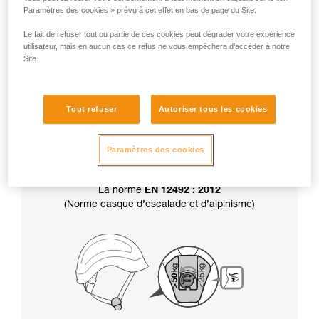
Paramètres des cookies » prévu à cet effet en bas de page du Site.
Attention, votre casque est livré en position
résistance supérieure à 50 kg.
Le fait de refuser tout ou partie de ces cookies peut dégrader votre expérience
utilisateur, mais en aucun cas ce refus ne vous empêchera d’accéder à notre
Site.
Par ailleurs, le choix de la résistance de la
jugulaire
détermine aussi la certification
de
Tout refuser
Autoriser tous les cookies
votre casque :
Paramètres des cookies
La norme
EN 12492 : 2012
(Norme casque d’escalade et d’alpinisme)