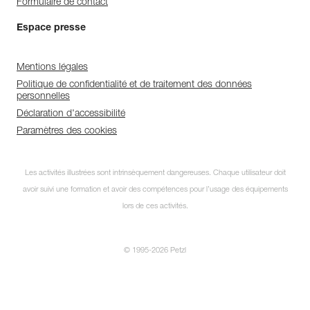
Formulaire de contact
Espace presse
Mentions légales
Politique de confidentialité et de traitement des données
personnelles
Déclaration d'accessibilité
Paramètres des cookies
Les activités illustrées sont intrinsèquement dangereuses. Chaque utilisateur doit
avoir suivi une formation et avoir des compétences pour l’usage des équipements
lors de ces activités.
© 1995-2026 Petzl