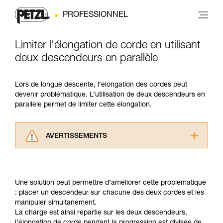
PROFESSIONNEL
Limiter l'élongation de corde en utilisant
deux descendeurs en parallèle
Lors de longue descente, l’élongation des cordes peut
devenir problématique. L’utilisation de deux descendeurs en
parallèle permet de limiter cette élongation.
AVERTISSEMENTS
Lisez attentivement les notices techniques des
produits utilisés dans ce conseil avant de le
consulter. Vous devez avoir compris les
Une solution peut permettre d’améliorer cette problématique
informations de la notice technique pour
: placer un descendeur sur chacune des deux cordes et les
pouvoir comprendre ce complément
manipuler simultanément.
d’informations.
La charge est ainsi répartie sur les deux descendeurs,
Maîtriser ces techniques nécessite une