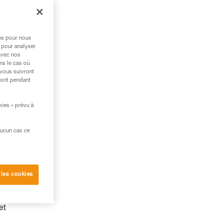
res pour nous
 pour analyser
avec nos
ns le cas où
 vous suivront
ront pendant
kies » prévu à
aucun cas ce
 les cookies
et