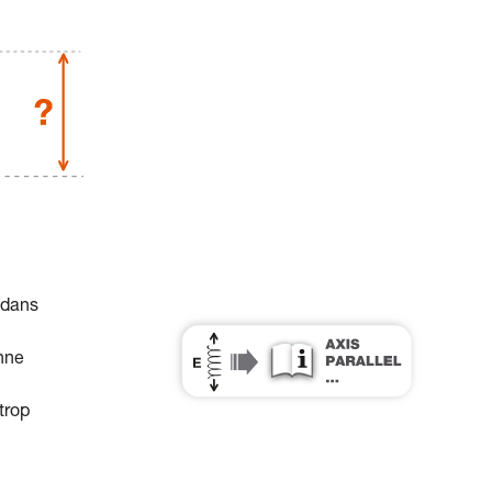
 dans
nne
trop