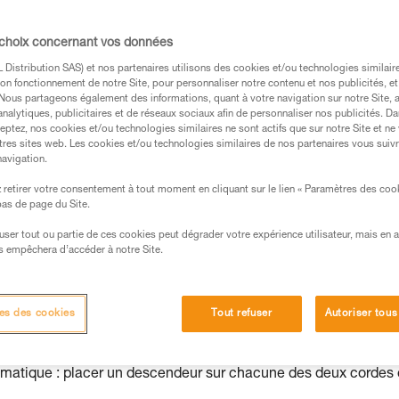
on des cordes peut devenir problématique.
parallèle permet de limiter cette élongation.
 choix concernant vos données
Distribution SAS) et nos partenaires utilisons des cookies et/ou technologies similai
on fonctionnement de notre Site, pour personnaliser notre contenu et nos publicités, et
. Nous partageons également des informations, quant à votre navigation sur notre Site, 
analytiques, publicitaires et de réseaux sociaux afin de personnaliser nos publicités. Da
eptez, nos cookies et/ou technologies similaires ne sont actifs que sur notre Site et ne
s des produits utilisés dans ce conseil avant de le
tres sites web. Les cookies et/ou technologies similaires de nos partenaires vous suiv
formations de la notice technique pour pouvoir
navigation.
.
retirer votre consentement à tout moment en cliquant sur le lien « Paramètres des coo
ormation et un entraînement spécifique. Validez avec
 bas de page du Site.
 manipulation, seul, en toute sécurité, avant de la
efuser tout ou partie de ces cookies peut dégrader votre expérience utilisateur, mais en 
s empêchera d’accéder à notre Site.
iées à votre activité. Il peut en exister d’autres que
es des cookies
Tout refuser
Autoriser tous
lématique : placer un descendeur sur chacune des deux cordes 