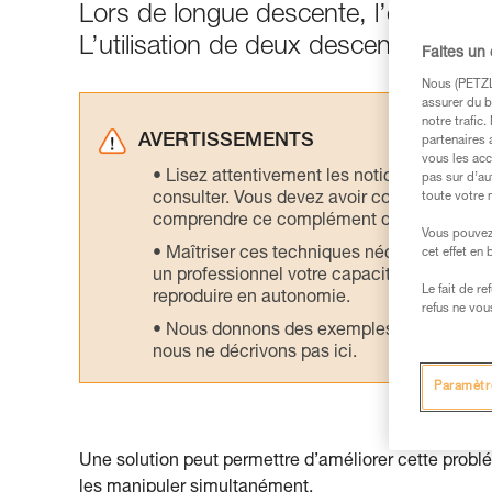
Lors de longue descente, l’élongati
L’utilisation de deux descendeurs en 
Faites un
Nous (PETZL 
assurer du b
notre trafic
AVERTISSEMENTS
partenaires 
vous les acc
Lisez attentivement les notices technique
pas sur d’au
consulter. Vous devez avoir compris les in
toute votre 
comprendre ce complément d’informations
Vous pouvez 
Maîtriser ces techniques nécessite une f
cet effet en
un professionnel votre capacité à refaire la
Le fait de r
reproduire en autonomie.
refus ne vou
Nous donnons des exemples de techniques l
nous ne décrivons pas ici.
Paramètr
Une solution peut permettre d’améliorer cette prob
les manipuler simultanément.