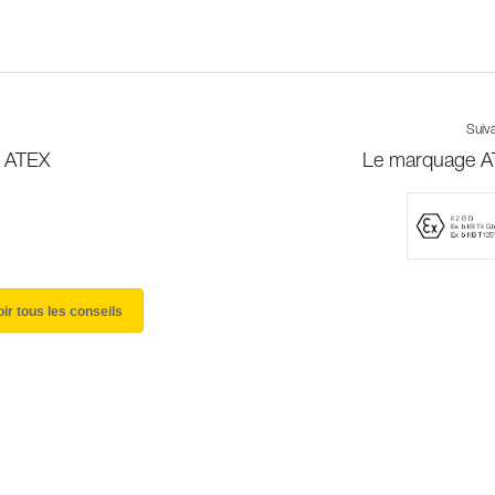
Suiv
e ATEX
Le marquage 
oir tous les conseils