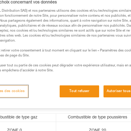
 choix concernant vos données
Distribution SAS) et nos partenaires utilisons des cookies et/ou technologies similai
on fonctionnement de notre Site, pour personnaliser notre contenu et nos publicités, et
. Nous partageons également des informations, quant à votre navigation sur notre Site, 
analytiques, publicitaires et de réseaux sociaux afin de personnaliser nos publicités. Da
s des produits utilisés dans ce conseil avant de le
eptez, nos cookies et/ou technologies similaires ne sont actifs que sur notre Site et ne
formations de la notice technique pour pouvoir
tres sites web. Les cookies et/ou technologies similaires de nos partenaires vous suiv
.
navigation.
ormation et un entraînement spécifique. Validez avec
retirer votre consentement à tout moment en cliquant sur le lien « Paramètres des coo
 manipulation, seul, en toute sécurité, avant de la
 bas de page du Site.
efuser tout ou partie de ces cookies peut dégrader votre expérience utilisateur, mais en 
iées à votre activité. Il peut en exister d’autres que
s empêchera d’accéder à notre Site.
es des cookies
Tout refuser
Autoriser tous
ustible de type gaz
Combustible de type poussières
ZONE 0
ZONE 20