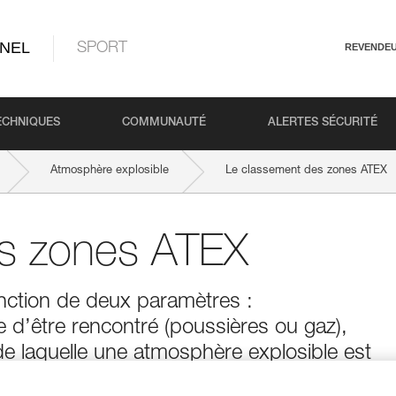
NEL
SPORT
REVENDE
ECHNIQUES
COMMUNAUTÉ
ALERTES SÉCURITÉ
Atmosphère explosible
Le classement des zones ATEX
s zones ATEX
nction de deux paramètres :
e d’être rencontré (poussières ou gaz),
de laquelle une atmosphère explosible est