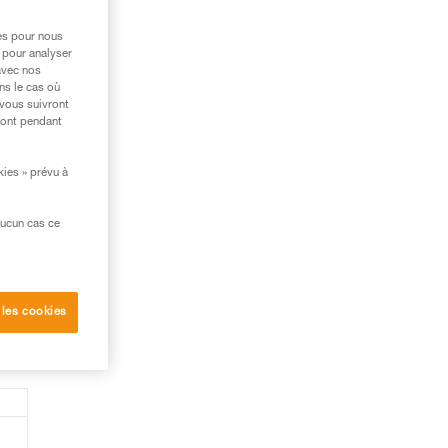
res pour nous
 pour analyser
avec nos
ns le cas où
 vous suivront
ront pendant
kies » prévu à
aucun cas ce
 les cookies