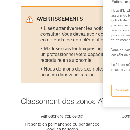
Faites un
Nous (PETZL 
assurer du b
AVERTISSEMENTS
notre trafic
partenaires 
Lisez attentivement les notices technique
vous les acc
consulter. Vous devez avoir compris les in
pas sur d’au
comprendre ce complément d’informations
toute votre 
Maîtriser ces techniques nécessite une f
Vous pouvez 
un professionnel votre capacité à refaire la
cet effet en
reproduire en autonomie.
Le fait de r
Nous donnons des exemples de techniques l
refus ne vou
nous ne décrivons pas ici.
Paramètr
Classement des zones ATEX :
Atmosphère explosible
Comb
Présente en permanence ou pendant de
longues périodes