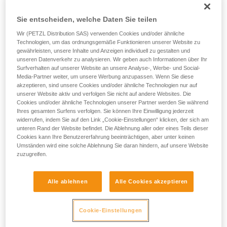
vorhanden
ZONE 0
ZONE 20
entsprechende Ausbildung und ein spezielles
(über 1000 Std. im Jahr)
Training voraus. Prüfen Sie zusammen mit
Sie entscheiden, welche Daten Sie teilen
Gelegentlich vorhanden
einem Profi, ob Sie in der Lage sind, den
Wir (PETZL Distribution SAS) verwenden Cookies und/oder ähnliche
ZONE 1
ZONE 21
Vorgang alleine sicher zu wiederholen, bevor
(über 10 und unter 1000
Technologien, um das ordnungsgemäße Funktionieren unserer Website zu
Std. im Jahr)
Sie ihn eigenständig durchführen.
gewährleisten, unsere Inhalte und Anzeigen individuell zu gestalten und
Nur kurzzeitig
Wir geben Beispiele für die mit Ihrer Aktivität
unseren Datenverkehr zu analysieren. Wir geben auch Informationen über Ihr
vorhanden
Surfverhalten auf unserer Website an unsere Analyse-, Werbe- und Social-
ZONE 2
ZONE 22
verbundenen Techniken. Möglicherweise gibt es
Media-Partner weiter, um unsere Werbung anzupassen. Wenn Sie diese
(unter 10 Std. im Jahr)
noch andere Techniken, die hier nicht
akzeptieren, sind unsere Cookies und/oder ähnliche Technologien nur auf
beschrieben werden.
unserer Website aktiv und verfolgen Sie nicht auf andere Websites. Die
Cookies und/oder ähnliche Technologien unserer Partner werden Sie während
Ihres gesamten Surfens verfolgen. Sie können Ihre Einwilligung jederzeit
Beispiel für ATEX-Zonen:
widerrufen, indem Sie auf den Link „Cookie-Einstellungen“ klicken, der sich am
unteren Rand der Website befindet. Die Ablehnung aller oder eines Teils dieser
Cookies kann Ihre Benutzererfahrung beeinträchtigen, aber unter keinen
Umständen wird eine solche Ablehnung Sie daran hindern, auf unsere Website
zuzugreifen.
Alle ablehnen
Alle Cookies akzeptieren
Cookie-Einstellungen