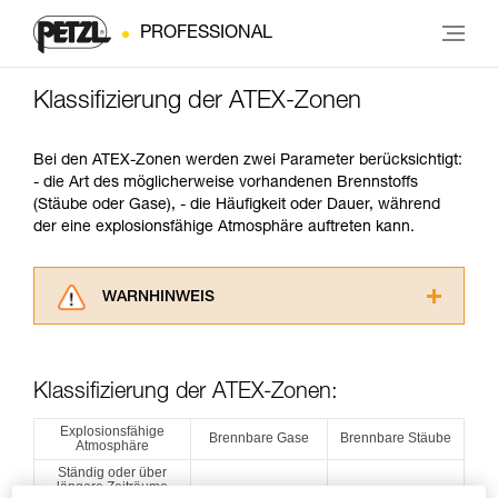
PROFESSIONAL
Klassifizierung der ATEX-Zonen
Bei den ATEX-Zonen werden zwei Parameter berücksichtigt:
- die Art des möglicherweise vorhandenen Brennstoffs
(Stäube oder Gase), - die Häufigkeit oder Dauer, während
der eine explosionsfähige Atmosphäre auftreten kann.
WARNHINWEIS
Lesen Sie die Gebrauchsanweisungen der
Produkte, um die es in diesem Tech Tipp geht,
aufmerksam durch, bevor Sie diesen zu Rate
Klassifizierung der ATEX-Zonen:
ziehen. Um diese Zusatzinformationen
verstehen zu können, müssen Sie zuerst die in
Explosionsfähige
Brennbare Gase
Brennbare Stäube
Atmosphäre
der Gebrauchsanweisung enthaltenen
Informationen richtig verstanden haben.
Ständig oder über
längere Zeiträume
Die Beherrschung dieser Techniken setzt eine