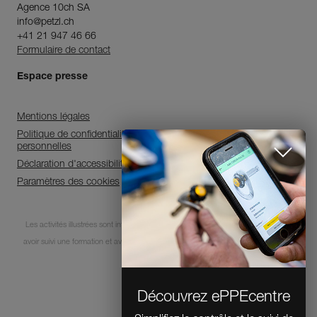
Agence 10ch SA
info@petzl.ch
+41 21 947 46 66
Formulaire de contact
Espace presse
Mentions légales
Politique de confidentialité et de traitement des données
personnelles
Déclaration d'accessibilité
Paramètres des cookies
Découvrez ePPEcentre
Les activités illustrées sont intrinsèquement dangereuses. Chaque utilisateur doit
avoir suivi une formation et avoir des compétences pour l’usage des équipements
Simplifiez le contrôle et le suivi de
votre parc d'EPI.
lors de ces activités.
JE DÉCOUVRE L'APP
© 1995-2026 Petzl