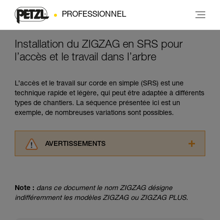
PROFESSIONNEL
Installation du ZIGZAG en SRS pour
l’accès et le travail dans l’arbre
L’accès et le travail sur corde en simple (SRS) est une
technique rapide et légère, qui peut être adaptée à différents
types de chantiers. La séquence présentée ici est un
exemple, de nombreuses variations sont possibles.
AVERTISSEMENTS
Lisez attentivement les notices techniques des
produits utilisés dans ce conseil avant de le
consulter. Vous devez avoir compris les
Note :
dans ce document le nom ZIGZAG désigne
informations de la notice technique pour
indifféremment les modèles ZIGZAG ou ZIGZAG PLUS.
pouvoir comprendre ce complément
d’informations.