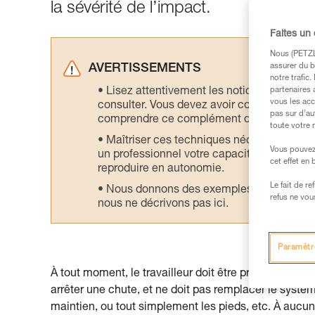
la sévérité de l’impact.
Faites un
Nous (PETZL 
assurer du b
AVERTISSEMENTS
notre trafic
Lisez attentivement les notices technique
partenaires 
vous les acc
consulter. Vous devez avoir compris les in
pas sur d’au
comprendre ce complément d’informations
toute votre 
Maîtriser ces techniques nécessite une f
Vous pouvez 
un professionnel votre capacité à refaire la
cet effet en
reproduire en autonomie.
Le fait de r
Nous donnons des exemples de techniques l
refus ne vou
nous ne décrivons pas ici.
Paramètr
À tout moment, le travailleur doit être protégé d’une
arrêter une chute, et ne doit pas remplacer le systè
maintien, ou tout simplement les pieds, etc. À aucun