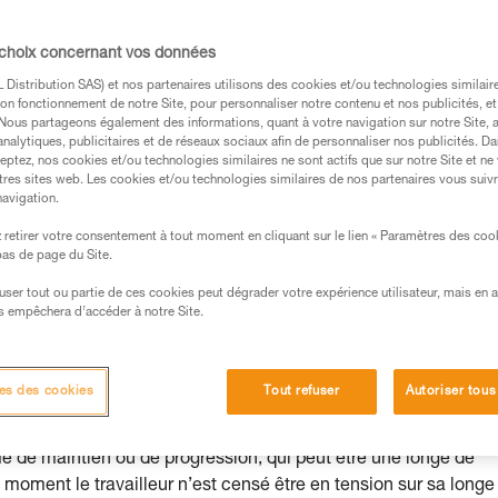
 choix concernant vos données
Distribution SAS) et nos partenaires utilisons des cookies et/ou technologies similai
on fonctionnement de notre Site, pour personnaliser notre contenu et nos publicités, et
. Nous partageons également des informations, quant à votre navigation sur notre Site, 
s des produits utilisés dans ce conseil avant de le
analytiques, publicitaires et de réseaux sociaux afin de personnaliser nos publicités. Da
eptez, nos cookies et/ou technologies similaires ne sont actifs que sur notre Site et ne
formations de la notice technique pour pouvoir
tres sites web. Les cookies et/ou technologies similaires de nos partenaires vous suiv
.
navigation.
ormation et un entraînement spécifique. Validez avec
retirer votre consentement à tout moment en cliquant sur le lien « Paramètres des coo
 manipulation, seul, en toute sécurité, avant de la
 bas de page du Site.
efuser tout ou partie de ces cookies peut dégrader votre expérience utilisateur, mais en 
iées à votre activité. Il peut en exister d’autres que
s empêchera d’accéder à notre Site.
es des cookies
Tout refuser
Autoriser tous
 chute de hauteur. La longe d’antichute est là exclusivement po
me de maintien ou de progression, qui peut être une longe de
 moment le travailleur n’est censé être en tension sur sa longe