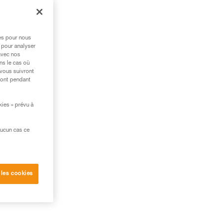
res pour nous
 pour analyser
avec nos
ns le cas où
 vous suivront
ront pendant
kies » prévu à
aucun cas ce
 les cookies
ur