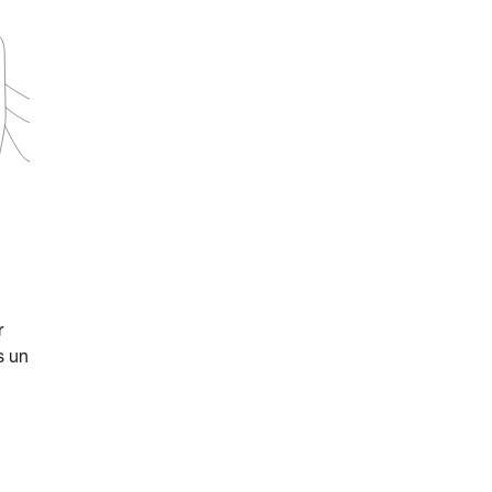
r
s un