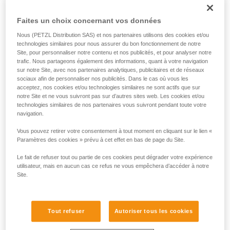
Dans d’autres cas de travail en hauteur, la longe d’antichute
peut être couplée à une longe de maintien. L’utilisateur est
Faites un choix concernant vos données
maintenu par la longe de maintien dans une position stable
et confortable. La longe d’antichute lui garantit alors un
Nous (PETZL Distribution SAS) et nos partenaires utilisons des cookies et/ou
moyen d’arrêter une éventuelle chute lors des manipulations
technologies similaires pour nous assurer du bon fonctionnement de notre
de sa longe de maintien.
Site, pour personnaliser notre contenu et nos publicités, et pour analyser notre
trafic. Nous partageons également des informations, quant à votre navigation
sur notre Site, avec nos partenaires analytiques, publicitaires et de réseaux
sociaux afin de personnaliser nos publicités. Dans le cas où vous les
acceptez, nos cookies et/ou technologies similaires ne sont actifs que sur
notre Site et ne vous suivront pas sur d’autres sites web. Les cookies et/ou
technologies similaires de nos partenaires vous suivront pendant toute votre
navigation.
Vous pouvez retirer votre consentement à tout moment en cliquant sur le lien «
Paramètres des cookies » prévu à cet effet en bas de page du Site.
Le fait de refuser tout ou partie de ces cookies peut dégrader votre expérience
utilisateur, mais en aucun cas ce refus ne vous empêchera d’accéder à notre
Site.
Tout refuser
Autoriser tous les cookies