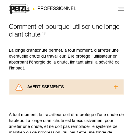
PROFESSIONNEL
Comment et pourquoi utiliser une longe
d’antichute ?
La longe d’antichute permet, à tout moment, d’arrêter une
éventuelle chute du travailleur. Elle protège l’utilisateur en
absorbant l’énergie de la chute, limitant ainsi la sévérité de
l’impact.
AVERTISSEMENTS
Lisez attentivement les notices techniques des
produits utilisés dans ce conseil avant de le
consulter. Vous devez avoir compris les
À tout moment, le travailleur doit être protégé d’une chute de
informations de la notice technique pour
hauteur. La longe d’antichute est là exclusivement pour
pouvoir comprendre ce complément
arrêter une chute, et ne doit pas remplacer le système de
d’informations.