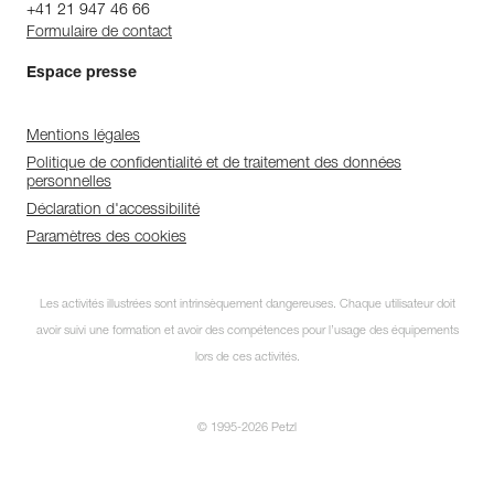
+41 21 947 46 66
Formulaire de contact
Espace presse
Mentions légales
Politique de confidentialité et de traitement des données
personnelles
Déclaration d'accessibilité
Paramètres des cookies
Les activités illustrées sont intrinsèquement dangereuses. Chaque utilisateur doit
avoir suivi une formation et avoir des compétences pour l’usage des équipements
lors de ces activités.
© 1995-2026 Petzl