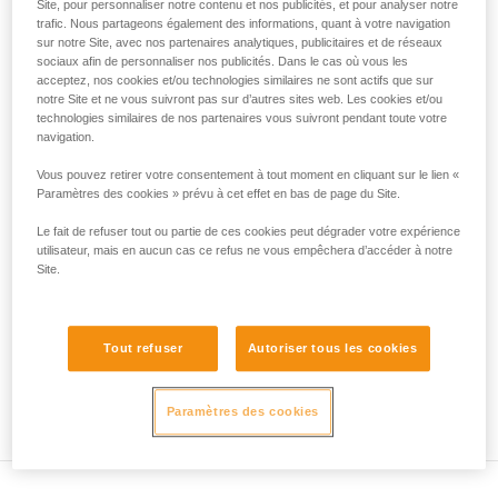
3).
Site, pour personnaliser notre contenu et nos publicités, et pour analyser notre
liées à votre activité. Il peut en exister d’autres
Des précautions sont donc impératives :
trafic. Nous partageons également des informations, quant à votre navigation
que nous ne décrivons pas ici.
sur notre Site, avec nos partenaires analytiques, publicitaires et de réseaux
- Contre-assurage des deux personnes hissées.
sociaux afin de personnaliser nos publicités. Dans le cas où vous les
- Maintien de la corde tendue en permanence, la moindre
acceptez, nos cookies et/ou technologies similaires ne sont actifs que sur
boucle de mou représente une hauteur de chute potentielle,
notre Site et ne vous suivront pas sur d’autres sites web. Les cookies et/ou
donc un danger.
technologies similaires de nos partenaires vous suivront pendant toute votre
navigation.
Vous pouvez retirer votre consentement à tout moment en cliquant sur le lien «
Paramètres des cookies » prévu à cet effet en bas de page du Site.
Le fait de refuser tout ou partie de ces cookies peut dégrader votre expérience
utilisateur, mais en aucun cas ce refus ne vous empêchera d’accéder à notre
Site.
Tout refuser
Autoriser tous les cookies
Paramètres des cookies