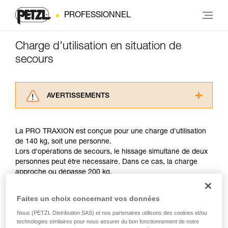
PROFESSIONNEL
Charge d'utilisation en situation de
secours
AVERTISSEMENTS
Lisez attentivement les notices techniques des
produits utilisés dans ce conseil avant de le
La PRO TRAXION est conçue pour une charge d'utilisation
consulter. Vous devez avoir compris les
de 140 kg, soit une personne.
informations de la notice technique pour
Lors d'opérations de secours, le hissage simultané de deux
pouvoir comprendre ce complément
personnes peut être nécessaire. Dans ce cas, la charge
d’informations.
approche ou dépasse 200 kg.
Maîtriser ces techniques nécessite une
formation et un entraînement spécifique. Validez
avec un professionnel votre capacité à refaire
Faites un choix concernant vos données
Avec une telle charge, la moindre surcharge dynamique
la manipulation, seul, en toute sécurité, avant
peut créer des efforts approchant les valeurs de
Nous (PETZL Distribution SAS) et nos partenaires utilisons des cookies et/ou
de la reproduire en autonomie.
déchirement des cordes (voir tableau d'information chapitre
technologies similaires pour nous assurer du bon fonctionnement de notre
Nous donnons des exemples de techniques