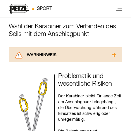
SPORT
Wahl der Karabiner zum Verbinden des
Seils mit dem Anschlagpunkt
WARNHINWEIS
Lesen Sie die Gebrauchsanweisungen der
Produkte, um die es in diesem Tech Tipp geht,
Problematik und
aufmerksam durch, bevor Sie diesen zu Rate
wesentliche Risiken
ziehen. Um diese Zusatzinformationen
verstehen zu können, müssen Sie zuerst die in
der Gebrauchsanweisung enthaltenen
Der Karabiner bleibt für lange Zeit
Informationen richtig verstanden haben.
am Anschlagpunkt eingehängt,
Die Beherrschung dieser Techniken setzt eine
die Überwachung während des
entsprechende Ausbildung und ein spezielles
Einsatzes ist schwierig oder
Training voraus. Prüfen Sie zusammen mit
unregelmäßig.
einem Profi, ob Sie in der Lage sind, den
Vorgang alleine sicher zu wiederholen, bevor