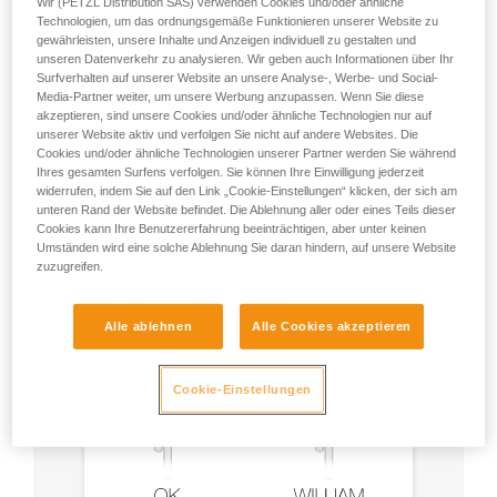
Wir (PETZL Distribution SAS) verwenden Cookies und/oder ähnliche
Technologien, um das ordnungsgemäße Funktionieren unserer Website zu
gewährleisten, unsere Inhalte und Anzeigen individuell zu gestalten und
unseren Datenverkehr zu analysieren. Wir geben auch Informationen über Ihr
Surfverhalten auf unserer Website an unsere Analyse-, Werbe- und Social-
Media-Partner weiter, um unsere Werbung anzupassen. Wenn Sie diese
akzeptieren, sind unsere Cookies und/oder ähnliche Technologien nur auf
unserer Website aktiv und verfolgen Sie nicht auf andere Websites. Die
Empfehlung für Karabiner und
Cookies und/oder ähnliche Technologien unserer Partner werden Sie während
Zubehör
Ihres gesamten Surfens verfolgen. Sie können Ihre Einwilligung jederzeit
widerrufen, indem Sie auf den Link „Cookie-Einstellungen“ klicken, der sich am
unteren Rand der Website befindet. Die Ablehnung aller oder eines Teils dieser
Cookies kann Ihre Benutzererfahrung beeinträchtigen, aber unter keinen
Umständen wird eine solche Ablehnung Sie daran hindern, auf unsere Website
zuzugreifen.
Alle ablehnen
Alle Cookies akzeptieren
Cookie-Einstellungen