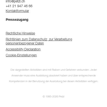
info@petzl.ch
+41 21 947 46 66
Kontaktformular
Pressezugang
Rechtliche Hinweise
Richtlinien zum Datenschutz, zur Verarbeitung
personenbezogener Daten
Accessibility Declaration
Cookie-Einstellungen
Die dargestellten Aktivitäten sind mit Risiken und Gefahren verbunden. Jeder
Anwender muss eine Ausbildung absolviert haben und über entsprechende
Kompetenzen in der Benutzung der Ausrüstung bei diesen Aktivitäten verfügen.
© 1995-2026 Petzl