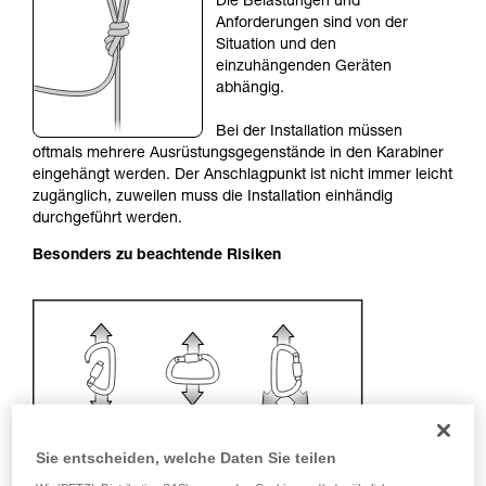
Die Belastungen und
Sie ihn eigenständig durchführen.
Anforderungen sind von der
Wir geben Beispiele für die mit Ihrer Aktivität
Situation und den
verbundenen Techniken. Möglicherweise gibt es
einzuhängenden Geräten
noch andere Techniken, die hier nicht
abhängig.
beschrieben werden.
Bei der Installation müssen
oftmals mehrere Ausrüstungsgegenstände in den Karabiner
eingehängt werden. Der Anschlagpunkt ist nicht immer leicht
zugänglich, zuweilen muss die Installation einhändig
durchgeführt werden.
Besonders zu beachtende Risiken
Sie entscheiden, welche Daten Sie teilen