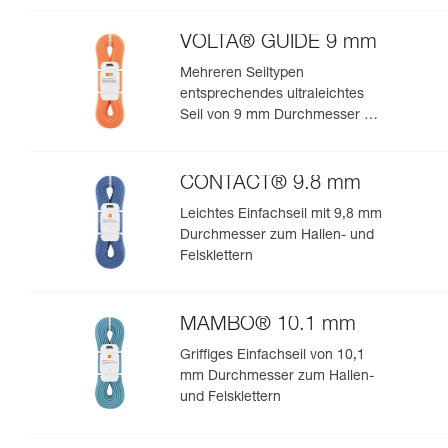
VOLTA® GUIDE 9 mm
Mehreren Seiltypen
entsprechendes ultraleichtes
Seil von 9 mm Durchmesser mit
Guide-UIAA-Dry-Imprägnierung
für ultimative Performance beim
Klettern oder Bergsteigen
CONTACT® 9.8 mm
Leichtes Einfachseil mit 9,8 mm
Durchmesser zum Hallen- und
Felsklettern
MAMBO® 10.1 mm
Griffiges Einfachseil von 10,1
mm Durchmesser zum Hallen-
und Felsklettern