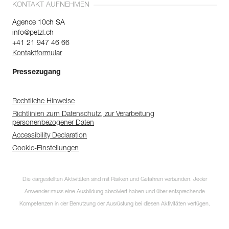
KONTAKT AUFNEHMEN
Agence 10ch SA
info@petzl.ch
+41 21 947 46 66
Kontaktformular
Pressezugang
Rechtliche Hinweise
Richtlinien zum Datenschutz, zur Verarbeitung
personenbezogener Daten
Accessibility Declaration
Cookie-Einstellungen
Die dargestellten Aktivitäten sind mit Risiken und Gefahren verbunden. Jeder
Anwender muss eine Ausbildung absolviert haben und über entsprechende
Kompetenzen in der Benutzung der Ausrüstung bei diesen Aktivitäten verfügen.