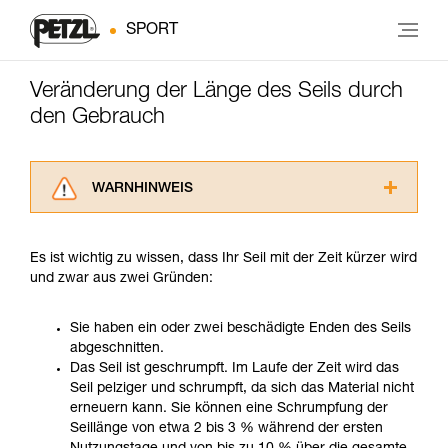
SPORT
Veränderung der Länge des Seils durch
den Gebrauch
WARNHINWEIS
Lesen Sie die Gebrauchsanweisungen der
Produkte, um die es in diesem Tech Tipp geht,
Es ist wichtig zu wissen, dass Ihr Seil mit der Zeit kürzer wird
aufmerksam durch, bevor Sie diesen zu Rate
und zwar aus zwei Gründen:
ziehen. Um diese Zusatzinformationen
verstehen zu können, müssen Sie zuerst die in
der Gebrauchsanweisung enthaltenen
Sie haben ein oder zwei beschädigte Enden des Seils
Informationen richtig verstanden haben.
abgeschnitten.
Die Beherrschung dieser Techniken setzt eine
Das Seil ist geschrumpft. Im Laufe der Zeit wird das
entsprechende Ausbildung und ein spezielles
Seil pelziger und schrumpft, da sich das Material nicht
Training voraus. Prüfen Sie zusammen mit
erneuern kann. Sie können eine Schrumpfung der
einem Profi, ob Sie in der Lage sind, den
Seillänge von etwa 2 bis 3 % während der ersten
Vorgang alleine sicher zu wiederholen, bevor