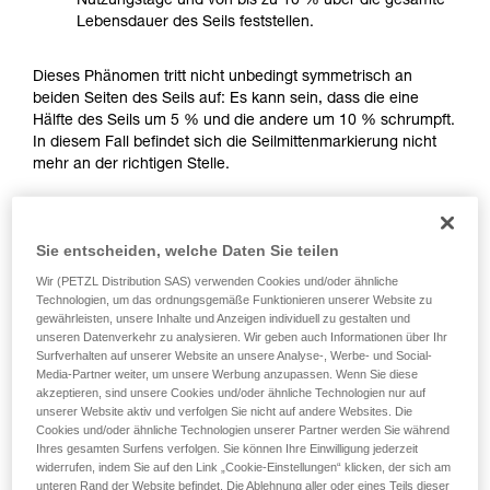
Nutzungstage und von bis zu 10 % über die gesamte
Sie ihn eigenständig durchführen.
Lebensdauer des Seils feststellen.
Wir geben Beispiele für die mit Ihrer Aktivität
verbundenen Techniken. Möglicherweise gibt es
Dieses Phänomen tritt nicht unbedingt symmetrisch an
noch andere Techniken, die hier nicht
beiden Seiten des Seils auf: Es kann sein, dass die eine
beschrieben werden.
Hälfte des Seils um 5 % und die andere um 10 % schrumpft.
In diesem Fall befindet sich die Seilmittenmarkierung nicht
mehr an der richtigen Stelle.
Sie entscheiden, welche Daten Sie teilen
Wir (PETZL Distribution SAS) verwenden Cookies und/oder ähnliche
Technologien, um das ordnungsgemäße Funktionieren unserer Website zu
gewährleisten, unsere Inhalte und Anzeigen individuell zu gestalten und
unseren Datenverkehr zu analysieren. Wir geben auch Informationen über Ihr
Surfverhalten auf unserer Website an unsere Analyse-, Werbe- und Social-
Media-Partner weiter, um unsere Werbung anzupassen. Wenn Sie diese
akzeptieren, sind unsere Cookies und/oder ähnliche Technologien nur auf
unserer Website aktiv und verfolgen Sie nicht auf andere Websites. Die
Cookies und/oder ähnliche Technologien unserer Partner werden Sie während
Ihres gesamten Surfens verfolgen. Sie können Ihre Einwilligung jederzeit
widerrufen, indem Sie auf den Link „Cookie-Einstellungen“ klicken, der sich am
unteren Rand der Website befindet. Die Ablehnung aller oder eines Teils dieser