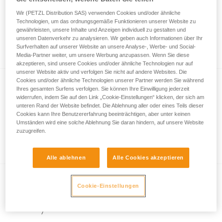
Wir (PETZL Distribution SAS) verwenden Cookies und/oder ähnliche
Technologien, um das ordnungsgemäße Funktionieren unserer Website zu
gewährleisten, unsere Inhalte und Anzeigen individuell zu gestalten und
Wie werden die Leistungsmerkmale nach
unseren Datenverkehr zu analysieren. Wir geben auch Informationen über Ihr
dem ANSI/PLATO FL1-Standard gemessen?
Surfverhalten auf unserer Website an unsere Analyse-, Werbe- und Social-
Media-Partner weiter, um unsere Werbung anzupassen. Wenn Sie diese
akzeptieren, sind unsere Cookies und/oder ähnliche Technologien nur auf
unserer Website aktiv und verfolgen Sie nicht auf andere Websites. Die
Cookies und/oder ähnliche Technologien unserer Partner werden Sie während
Ihres gesamten Surfens verfolgen. Sie können Ihre Einwilligung jederzeit
widerrufen, indem Sie auf den Link „Cookie-Einstellungen“ klicken, der sich am
unteren Rand der Website befindet. Die Ablehnung aller oder eines Teils dieser
Cookies kann Ihre Benutzererfahrung beeinträchtigen, aber unter keinen
Umständen wird eine solche Ablehnung Sie daran hindern, auf unsere Website
zuzugreifen.
Informationen zur LED-Beleuchtung
Alle ablehnen
Alle Cookies akzeptieren
Cookie-Einstellungen