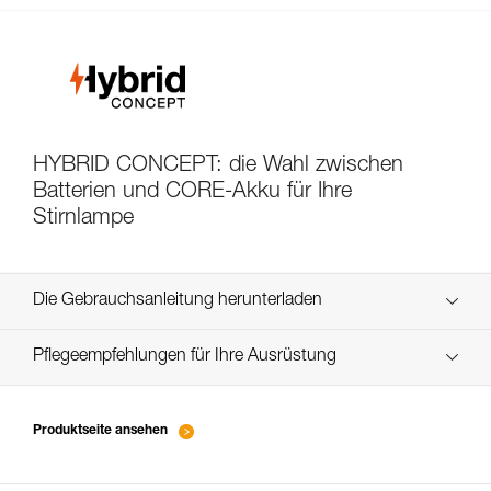
HYBRID CONCEPT: die Wahl zwischen
Batterien und CORE-Akku für Ihre
Stirnlampe
Die Gebrauchsanleitung herunterladen
Technical Notice
Pflegeempfehlungen für Ihre Ausrüstung
entretien-lampes-frontales_DE
Technical Notice
Produktseite ansehen