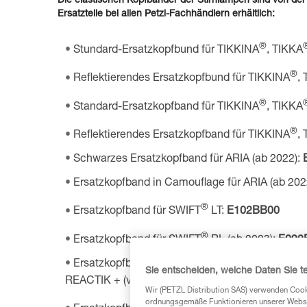
Die elastischen Kopfbänder der Stirnlampen sind von der
Ersatzteile bei allen Petzl-Fachhändlern erhältlich:
®
Stundard-Ersatzkopfbund für TIKKINA
, TIKKA
®
Reflektierendes Ersatzkopfbund für TIKKINA
,
®
Standard-Ersatzkopfband für TIKKINA
, TIKKA
®
Reflektierendes Ersatzkopfband für TIKKINA
,
Schwarzes Ersatzkopfband für ARIA (ab 2022):
Ersatzkopfband in Camouflage für ARIA (ab 202
®
Ersatzkopfband für SWIFT
LT:
E102BB00
®
Ersatzkopfband für SWIFT
RL (ab 2023):
E092
Ersatzkopfband für SWIFT RL (von 2019 bis 20
Sie entscheiden, welche Daten Sie te
REACTIK + (von 2016 bis 2019):
E092EA00
Wir (PETZL Distribution SAS) verwenden Cook
ordnungsgemäße Funktionieren unserer Website
®