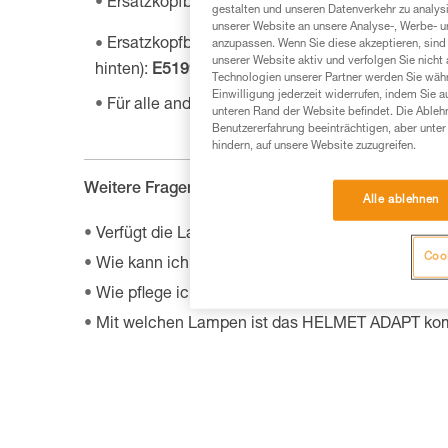
Ersatzkopfband für NAO
RL:
E105CA00
gestalten und unseren Datenverkehr zu analysi
unserer Website an unsere Analyse-, Werbe- 
®
Ersatzkopfband für DUO et ULTRA
(geliefert 
anzupassen. Wenn Sie diese akzeptieren, sind
unserer Website aktiv und verfolgen Sie nicht
hinten):
E51999
Technologien unserer Partner werden Sie währ
Einwilligung jederzeit widerrufen, indem Sie a
Für alle anderen Lampen:
E04999
unteren Rand der Website befindet. Die Ablehn
Benutzererfahrung beeinträchtigen, aber unte
hindern, auf unsere Website zuzugreifen.
Weitere Fragen :
Alle ablehnen
Verfügt die Lampe bei Kälte über die gleichen L
Cook
Wie kann ich das Modell und das Alter meiner Pet
Wie pflege ich das Kopfband einer Stirnlampe?
Mit welchen Lampen ist das HELMET ADAPT kom