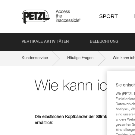
SPORT
VERTIKALE AKTIVITÄTEN
BELEUCHTUNG
Kundenservice
Häufige Fragen
Wie kann ic
Wie kann ich ei
Sie entsc
Wir (PETZL 
Funktioniere
Datenverkehr
Analyse-, W
sind unsere 
Die elastischen Kopfbänder der Stirnlampen sind von
andere Webs
erhältlich:
gesamten Sur
Einstellunge