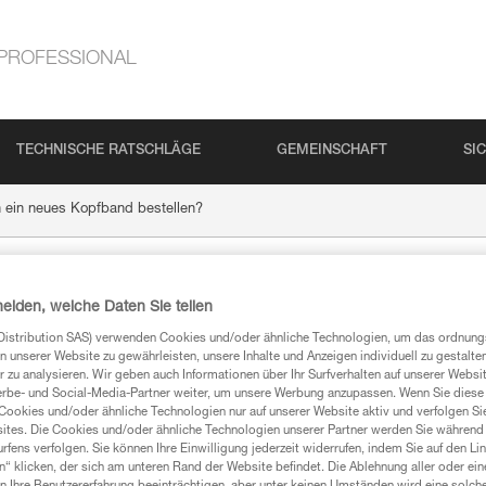
PROFESSIONAL
TECHNISCHE RATSCHLÄGE
GEMEINSCHAFT
SI
h ein neues Kopfband bestellen?
n neues Kopfband bes
heiden, welche Daten Sie teilen
Distribution SAS) verwenden Cookies und/oder ähnliche Technologien, um das ordnu
n unserer Website zu gewährleisten, unsere Inhalte und Anzeigen individuell zu gestalte
 zu analysieren. Wir geben auch Informationen über Ihr Surfverhalten auf unserer Websi
erbe- und Social-Media-Partner weiter, um unsere Werbung anzupassen. Wenn Sie diese 
Cookies und/oder ähnliche Technologien nur auf unserer Website aktiv und verfolgen Sie
 der Garantieleistung ausgeschlossen. Sie sind als Ersatzteile bei all
ites. Die Cookies und/oder ähnliche Technologien unserer Partner werden Sie während 
fens verfolgen. Sie können Ihre Einwilligung jederzeit widerrufen, indem Sie auf den Li
n“ klicken, der sich am unteren Rand der Website befindet. Die Ablehnung aller oder ein