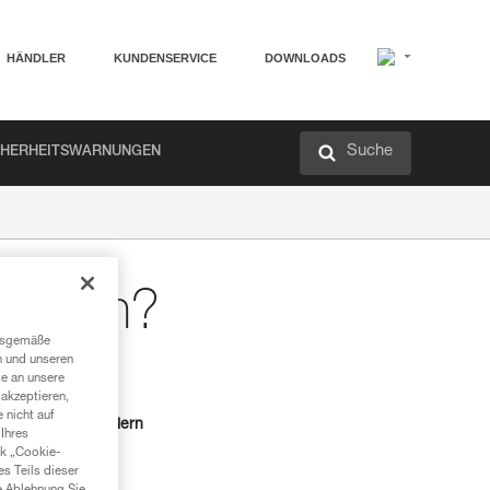
HÄNDLER
KUNDENSERVICE
DOWNLOADS
Suche
CHERHEITSWARNUNGEN
tellen?
ngsgemäße
n und unseren
te an unsere
akzeptieren,
 nicht auf
en Petzl-Fachhändlern
Ihres
nk „Cookie-
es Teils dieser