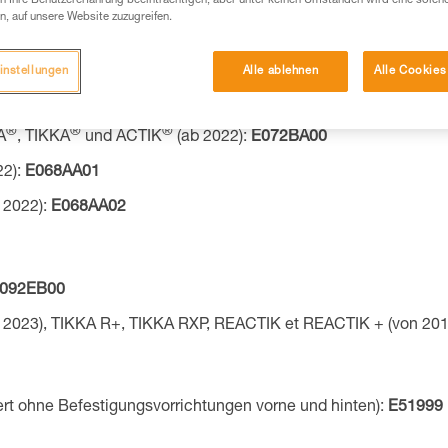
 Ihre Benutzererfahrung beeinträchtigen, aber unter keinen Umständen wird eine solch
®
®
IKKA
und ACTIK
(ab 2025):
E072AB00
n, auf unsere Website zuzugreifen.
®
®
®
A
, TIKKA
und ACTIK
(ab 2025):
E072BB00
instellungen
Alle ablehnen
Alle Cookies
®
®
IKKA
und ACTIK
(ab 2022):
E072AA00
®
®
®
A
, TIKKA
und ACTIK
(ab 2022):
E072BA00
22):
E068AA01
 2022):
E068AA02
092EB00
s 2023), TIKKA R+, TIKKA RXP, REACTIK et REACTIK + (von 201
ert ohne Befestigungsvorrichtungen vorne und hinten):
E51999