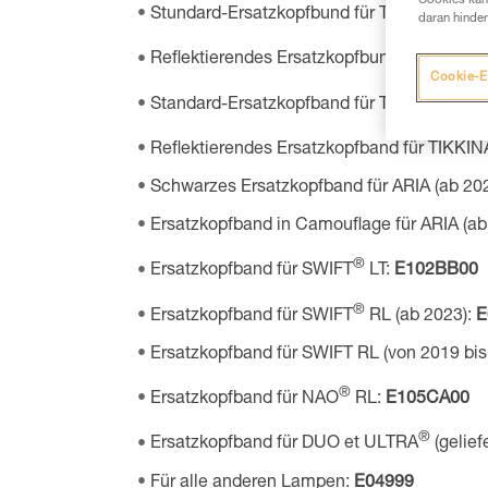
Cookies kann
®
Stundard-Ersatzkopfbund für TIKKINA
, T
daran hinder
Reflektierendes Ersatzkopfbund für TIKKIN
Cookie-E
®
Standard-Ersatzkopfband für TIKKINA
, T
Reflektierendes Ersatzkopfband für TIKKIN
Schwarzes Ersatzkopfband für ARIA (ab 20
Ersatzkopfband in Camouflage für ARIA (ab
®
Ersatzkopfband für SWIFT
LT:
E102BB00
®
Ersatzkopfband für SWIFT
RL (ab 2023):
E
Ersatzkopfband für SWIFT RL (von 2019 bi
®
Ersatzkopfband für NAO
RL:
E105CA00
®
Ersatzkopfband für DUO et ULTRA
(gelief
Für alle anderen Lampen:
E04999