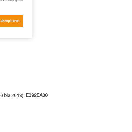
e Ablehnung Sie
 akzeptieren
6 bis 2019):
E092EA00