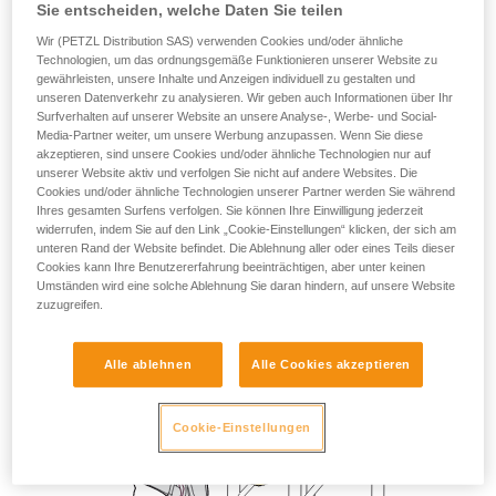
oder horizontalen Strukturen.
Sie entscheiden, welche Daten Sie teilen
Wir (PETZL Distribution SAS) verwenden Cookies und/oder ähnliche
Technologien, um das ordnungsgemäße Funktionieren unserer Website zu
gewährleisten, unsere Inhalte und Anzeigen individuell zu gestalten und
unseren Datenverkehr zu analysieren. Wir geben auch Informationen über Ihr
Surfverhalten auf unserer Website an unsere Analyse-, Werbe- und Social-
Media-Partner weiter, um unsere Werbung anzupassen. Wenn Sie diese
akzeptieren, sind unsere Cookies und/oder ähnliche Technologien nur auf
unserer Website aktiv und verfolgen Sie nicht auf andere Websites. Die
Cookies und/oder ähnliche Technologien unserer Partner werden Sie während
Ihres gesamten Surfens verfolgen. Sie können Ihre Einwilligung jederzeit
widerrufen, indem Sie auf den Link „Cookie-Einstellungen“ klicken, der sich am
unteren Rand der Website befindet. Die Ablehnung aller oder eines Teils dieser
Cookies kann Ihre Benutzererfahrung beeinträchtigen, aber unter keinen
Umständen wird eine solche Ablehnung Sie daran hindern, auf unsere Website
zuzugreifen.
Alle ablehnen
Alle Cookies akzeptieren
Cookie-Einstellungen