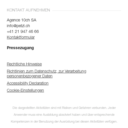
KONTAKT AUFNEHMEN
Agence 10ch SA
info@petzl.ch
+41 21 947 46 66
Kontaktformular
Pressezugang
Rechtliche Hinweise
Richtlinien zum Datenschutz, zur Verarbeitung
personenbezogener Daten
Accessibility Declaration
Cookie-Einstellungen
Entdecken Sie
ePPEcentre
Die dargestellten Aktivitäten sind mit Risiken und Gefahren verbunden. Jeder
ePPEcentre vereinfacht die
Anwender muss eine Ausbildung absolviert haben und über entsprechende
Kontrolle und Überprüfung ihrer
PSA-Bestände
Kompetenzen in der Benutzung der Ausrüstung bei diesen Aktivitäten verfügen.