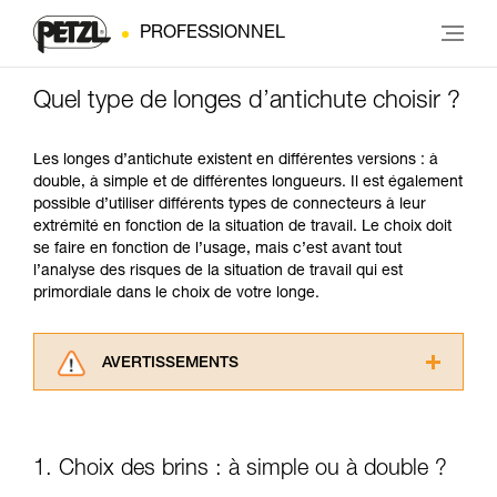
PROFESSIONNEL
Quel type de longes d’antichute choisir ?
Les longes d’antichute existent en différentes versions : à
double, à simple et de différentes longueurs. Il est également
possible d’utiliser différents types de connecteurs à leur
extrémité en fonction de la situation de travail. Le choix doit
se faire en fonction de l’usage, mais c’est avant tout
l’analyse des risques de la situation de travail qui est
primordiale dans le choix de votre longe.
AVERTISSEMENTS
Lisez attentivement les notices techniques des
produits utilisés dans ce conseil avant de le
consulter. Vous devez avoir compris les
1. Choix des brins : à simple ou à double ?
informations de la notice technique pour
pouvoir comprendre ce complément