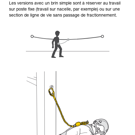
Les versions avec un brin simple sont à réserver au travail
d’informations.
sur poste fixe (travail sur nacelle, par exemple) ou sur une
Maîtriser ces techniques nécessite une
section de ligne de vie sans passage de fractionnement.
formation et un entraînement spécifique. Validez
avec un professionnel votre capacité à refaire
la manipulation, seul, en toute sécurité, avant
de la reproduire en autonomie.
Nous donnons des exemples de techniques
liées à votre activité. Il peut en exister d’autres
que nous ne décrivons pas ici.