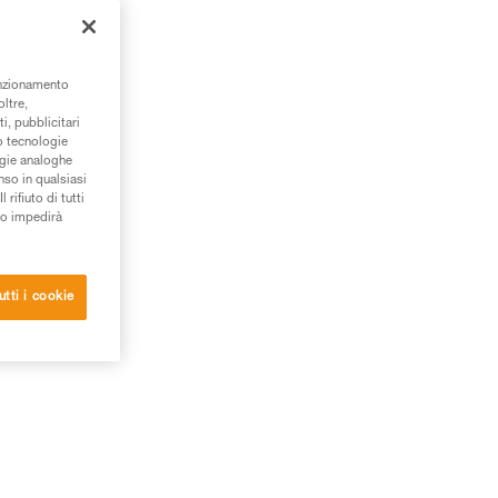
tto
unzionamento
oltre,
i, pubblicitari
/o tecnologie
ogie analoghe
nso in qualsiasi
rifiuto di tutti
to impedirà
utti i cookie