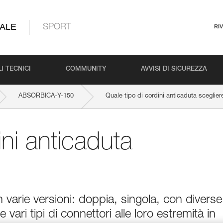
ALE
SPORT
RI
I TECNICI
COMMUNITY
AVVISI DI SICUREZZA
ABSORBICA-Y-150
Quale tipo di cordini anticaduta sceglier
ini anticaduta
in varie versioni: doppia, singola, con diverse
 vari tipi di connettori alle loro estremità in