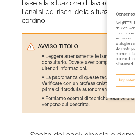
base alla situazione di lavoro. La scel
l’analisi dei rischi della situazione d
Consenso 
cordino.
Noi (PETZL D
del Sito web,
informazioni 
e di social m
analoghe sar
AVVISO TITOLO
dei nostri p
momento facen
Leggere attentamente le istruzioni tecniche
o parte di t
consultarlo. Dovete aver compreso le inform
all’utente d
ulteriori informazioni.
La padronanza di queste tecniche richie
Impostaz
Verificate con un professionista la vostra ca
prima di riprodurla autonomamente.
Forniamo esempi di tecniche relative alla 
vengono qui descritte.