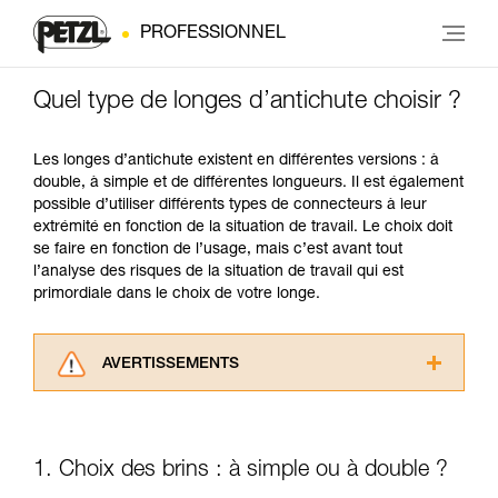
PROFESSIONNEL
Quel type de longes d’antichute choisir ?
Les longes d’antichute existent en différentes versions : à
double, à simple et de différentes longueurs. Il est également
possible d’utiliser différents types de connecteurs à leur
extrémité en fonction de la situation de travail. Le choix doit
se faire en fonction de l’usage, mais c’est avant tout
l’analyse des risques de la situation de travail qui est
primordiale dans le choix de votre longe.
AVERTISSEMENTS
Lisez attentivement les notices techniques des
produits utilisés dans ce conseil avant de le
consulter. Vous devez avoir compris les
1. Choix des brins : à simple ou à double ?
informations de la notice technique pour
pouvoir comprendre ce complément