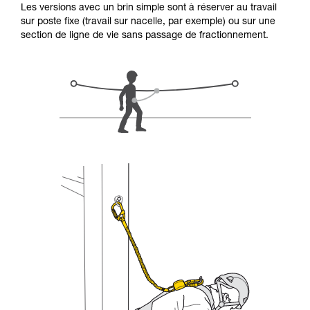
Les versions avec un brin simple sont à réserver au travail
d’informations.
sur poste fixe (travail sur nacelle, par exemple) ou sur une
Maîtriser ces techniques nécessite une
section de ligne de vie sans passage de fractionnement.
formation et un entraînement spécifique. Validez
avec un professionnel votre capacité à refaire
la manipulation, seul, en toute sécurité, avant
de la reproduire en autonomie.
Nous donnons des exemples de techniques
liées à votre activité. Il peut en exister d’autres
que nous ne décrivons pas ici.