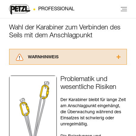
PROFESSIONAL
Wahl der Karabiner zum Verbinden des
Seils mit dem Anschlagpunkt
WARNHINWEIS
Lesen Sie die Gebrauchsanweisungen der
Produkte, um die es in diesem Tech Tipp geht,
Problematik und
aufmerksam durch, bevor Sie diesen zu Rate
wesentliche Risiken
ziehen. Um diese Zusatzinformationen
verstehen zu können, müssen Sie zuerst die in
der Gebrauchsanweisung enthaltenen
Der Karabiner bleibt für lange Zeit
Informationen richtig verstanden haben.
am Anschlagpunkt eingehängt,
Die Beherrschung dieser Techniken setzt eine
die Überwachung während des
entsprechende Ausbildung und ein spezielles
Einsatzes ist schwierig oder
Training voraus. Prüfen Sie zusammen mit
unregelmäßig.
einem Profi, ob Sie in der Lage sind, den
Vorgang alleine sicher zu wiederholen, bevor