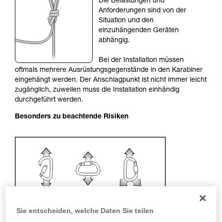
Die Belastungen und
Sie ihn eigenständig durchführen.
Anforderungen sind von der
Wir geben Beispiele für die mit Ihrer Aktivität
Situation und den
verbundenen Techniken. Möglicherweise gibt es
einzuhängenden Geräten
noch andere Techniken, die hier nicht
abhängig.
beschrieben werden.
Bei der Installation müssen
oftmals mehrere Ausrüstungsgegenstände in den Karabiner
eingehängt werden. Der Anschlagpunkt ist nicht immer leicht
zugänglich, zuweilen muss die Installation einhändig
durchgeführt werden.
Besonders zu beachtende Risiken
Sie entscheiden, welche Daten Sie teilen