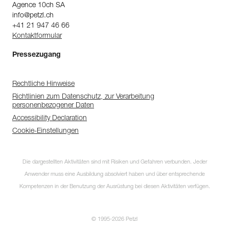
Agence 10ch SA
info@petzl.ch
+41 21 947 46 66
Kontaktformular
Pressezugang
Rechtliche Hinweise
Richtlinien zum Datenschutz, zur Verarbeitung
personenbezogener Daten
Accessibility Declaration
Cookie-Einstellungen
Die dargestellten Aktivitäten sind mit Risiken und Gefahren verbunden. Jeder
Anwender muss eine Ausbildung absolviert haben und über entsprechende
Kompetenzen in der Benutzung der Ausrüstung bei diesen Aktivitäten verfügen.
© 1995-2026 Petzl