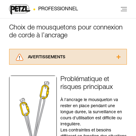
PROFESSIONNEL
Choix de mousquetons pour connexion
de corde à l’ancrage
AVERTISSEMENTS
Lisez attentivement les notices techniques des
produits utilisés dans ce conseil avant de le
Problématique et
consulter. Vous devez avoir compris les
risques principaux
informations de la notice technique pour
pouvoir comprendre ce complément
d’informations.
À l'ancrage le mousqueton va
Maîtriser ces techniques nécessite une
rester en place pendant une
formation et un entraînement spécifique. Validez
longue durée, la surveillance en
avec un professionnel votre capacité à refaire
cours d'utilisation est difficile ou
la manipulation, seul, en toute sécurité, avant
irrégulière.
de la reproduire en autonomie.
Les contraintes et besoins
Nous donnons des exemples de techniques