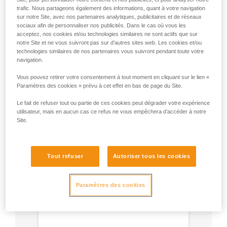
trafic. Nous partageons également des informations, quant à votre navigation
sur notre Site, avec nos partenaires analytiques, publicitaires et de réseaux
sociaux afin de personnaliser nos publicités. Dans le cas où vous les
acceptez, nos cookies et/ou technologies similaires ne sont actifs que sur
Recommandation de mousqueton et
notre Site et ne vous suivront pas sur d’autres sites web. Les cookies et/ou
accessoires
technologies similaires de nos partenaires vous suivront pendant toute votre
navigation.
Vous pouvez retirer votre consentement à tout moment en cliquant sur le lien «
Paramètres des cookies » prévu à cet effet en bas de page du Site.
Le fait de refuser tout ou partie de ces cookies peut dégrader votre expérience
utilisateur, mais en aucun cas ce refus ne vous empêchera d’accéder à notre
Site.
Tout refuser
Autoriser tous les cookies
Paramètres des cookies