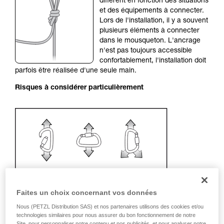
diffèrent en fonction des situations
liées à votre activité. Il peut en exister d’autres
et des équipements à connecter.
que nous ne décrivons pas ici.
Lors de l'installation, il y a souvent
plusieurs éléments à connecter
dans le mousqueton. L'ancrage
n'est pas toujours accessible
confortablement, l'installation doit
parfois être réalisée d'une seule main.
Risques à considérer particulièrement
Faites un choix concernant vos données
Nous (PETZL Distribution SAS) et nos partenaires utilisons des cookies et/ou
technologies similaires pour nous assurer du bon fonctionnement de notre
Site, pour personnaliser notre contenu et nos publicités, et pour analyser notre