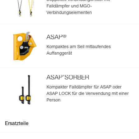
Doppeltes Verbindungsmittel mit
ausgesondert werden muss.
Falldämpfer und MGO-
Verbindungselementen
Umweltschonendes Design: Das Textilgewebe besteht aus
mindestens 55 % recycelten Materialien, was 30 % des
Gesamtgewichts dieses Gurts entspricht (die Berechnung
beruht auf dem repräsentativsten Gurt der VOLT-Reihe).
®
ASAP
Kompaktes am Seil mitlaufendes
Auffanggerät
ASAP’SORBER
Kompakter Falldämpfer für ASAP oder
ASAP LOCK für die Verwendung mit einer
Person
Ersatzteile