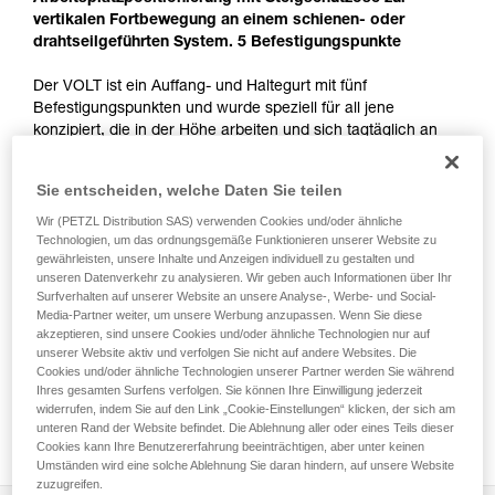
vertikalen Fortbewegung an einem schienen- oder
drahtseilgeführten System. 5 Befestigungspunkte
Der VOLT ist ein Auffang- und Haltegurt mit fünf
Befestigungspunkten und wurde speziell für all jene
konzipiert, die in der Höhe arbeiten und sich tagtäglich an
Masten oder Metallstrukturen fortbewegen. Er lässt sich mit
den Füßen am Boden anlegen und dank der öffnenden
Sie entscheiden, welche Daten Sie teilen
FAST-Schnallen einfach anbringen. Das Einstellen geht mit
den selbstverriegelnden DOUBLEBACK-Schnallen
Wir (PETZL Distribution SAS) verwenden Cookies und/oder ähnliche
Technologien, um das ordnungsgemäße Funktionieren unserer Website zu
besonders schnell. Die angenehme Bauweise sorgt für den
gewährleisten, unsere Inhalte und Anzeigen individuell zu gestalten und
nötigen Komfort, eine optimale Anpassung und die richtige
unseren Datenverkehr zu analysieren. Wir geben auch Informationen über Ihr
Arbeitsplatzpositionierung bei der Höhenarbeit. Die ventrale
Surfverhalten auf unserer Website an unsere Analyse-, Werbe- und Social-
LADDER CLIMB-Steigschutzöse ermöglicht das Befestigen
Media-Partner weiter, um unsere Werbung anzupassen. Wenn Sie diese
eines Läufers für eine einfache und bequeme Fortbewegung
akzeptieren, sind unsere Cookies und/oder ähnliche Technologien nur auf
an einem schienen- oder drahtseilgeführten System. Dank
unserer Website aktiv und verfolgen Sie nicht auf andere Websites. Die
Cookies und/oder ähnliche Technologien unserer Partner werden Sie während
der Materialschlaufen und Befestigungsmöglichkeiten für
Ihres gesamten Surfens verfolgen. Sie können Ihre Einwilligung jederzeit
Gerätehalter können Sie die gesamte Ausrüstung, die Sie für
widerrufen, indem Sie auf den Link „Cookie-Einstellungen“ klicken, der sich am
Ihre Einsätze benötigen, übersichtlich organisieren und
unteren Rand der Website befindet. Die Ablehnung aller oder eines Teils dieser
transportieren.
Cookies kann Ihre Benutzererfahrung beeinträchtigen, aber unter keinen
Umständen wird eine solche Ablehnung Sie daran hindern, auf unsere Website
zuzugreifen.