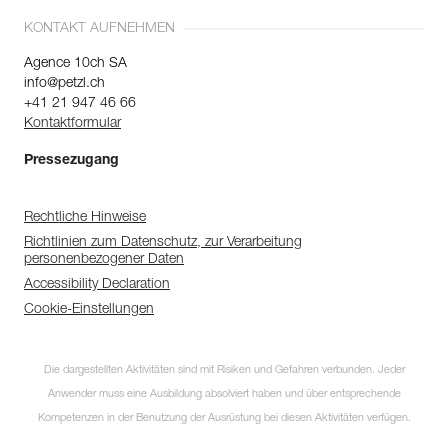
KONTAKT AUFNEHMEN
Agence 10ch SA
info@petzl.ch
+41 21 947 46 66
Kontaktformular
Pressezugang
Rechtliche Hinweise
Richtlinien zum Datenschutz, zur Verarbeitung
personenbezogener Daten
Accessibility Declaration
Cookie-Einstellungen
Die dargestellten Aktivitäten sind mit Risiken und Gefahren verbunden. Jeder
Anwender muss eine Ausbildung absolviert haben und über entsprechende
Kompetenzen in der Benutzung der Ausrüstung bei diesen Aktivitäten verfügen.