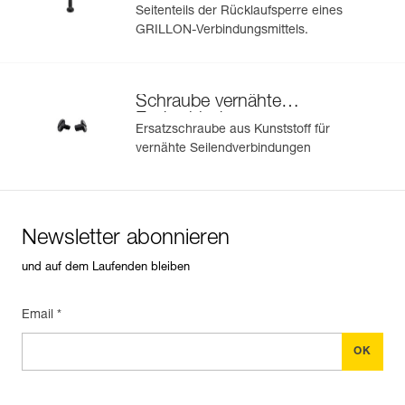
Garantie : 3 Jahre
Seitenteils der Rücklaufsperre eines
Verpackung : 1
GRILLON-Verbindungsmittels.
Referenz : L052AA07
Länge : 2 m
Farbe(n) : Schwarz
Schraube vernähte
Gewicht : 480 g
Endverbindung
Garantie : 3 Jahre
Ersatzschraube aus Kunststoff für
Verpackung : 1
vernähte Seilendverbindungen
Referenz : L052AA08
Länge : 3 m
Farbe(n) : Schwarz
Gewicht : 560 g
Newsletter abonnieren
Garantie : 3 Jahre
Verpackung : 1
und auf dem Laufenden bleiben
Email *