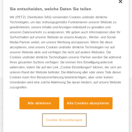
Das GRILLON-Verbindungsmittel wird zusammen mit einer
Auffangvorrichtung zur Arbeitsplatzpositionierung verwendet.
Sie entscheiden, welche Daten Sie teilen
Es ermöglicht eine präzise und einfache Längeneinstellung
Wir (PETZL Distribution SAS) verwenden Cookies und/oder ähnliche
entsprechend den speziellen Anforderungen des
Technologien, um das ordnungsgemäße Funktionieren unserer Website zu
Arbeitsplatzes, um eine komfortable Arbeitsposition zu
gewährleisten, unsere Inhalte und Anzeigen individuell zu gestalten und
gewährleisten. Es kann entsprechend der Konfiguration
unseren Datenverkehr zu analysieren. Wir geben auch Informationen über Ihr
entweder an der zentralen Halteöse oder an den beiden
Surfverhalten auf unserer Website an unsere Analyse-, Werbe- und Social-
Media-Partner weiter, um unsere Werbung anzupassen. Wenn Sie diese
seitlichen Halteösen des Gurts befestigt werden. Das
akzeptieren, sind unsere Cookies und/oder ähnliche Technologien nur auf
GRILLON ist in sieben Längen (2, 3, 4, 5, 10, 15 und 20 m)
unserer Website aktiv und verfolgen Sie nicht auf andere Websites. Die
und in schwarzer Ausführung erhältlich. Es ist nach
Cookies und/oder ähnliche Technologien unserer Partner werden Sie während
nordamerikanischen, europäischen und russischen Normen
Ihres gesamten Surfens verfolgen. Sie können Ihre Einwilligung jederzeit
zertifiziert.
widerrufen, indem Sie auf den Link „Cookie-Einstellungen“ klicken, der sich am
unteren Rand der Website befindet. Die Ablehnung aller oder eines Teils dieser
Cookies kann Ihre Benutzererfahrung beeinträchtigen, aber unter keinen
Umständen wird eine solche Ablehnung Sie daran hindern, auf unsere Website
Leistungsverzeichnis
zuzugreifen.
Einfach zu bedienen: stufenloses Einstellsystem für eine
Technische Spezifikationen
Alle ablehnen
Alle Cookies akzeptieren
präzise Anpassung der benötigten Länge und eine
komfortable Arbeitsposition.
Material: Polyamid, Polyester, Aluminium
Technische Informationen
Es kann auf zwei Arten verwendet werden:
Cookie-Einstellungen
Zertifizierung(en): ANSI Z359.3, CSA Z259.11, CE EN 358,
- An den beiden seitlichen Halteösen des Gurts, wenn sich
Gebrauchsanleitung
EAC, GB 24543/WQX
die anwendende Person mit den Füßen abstützt. Diese
Wartung
Das PDF herunterladen technical-notice GRILLON-3