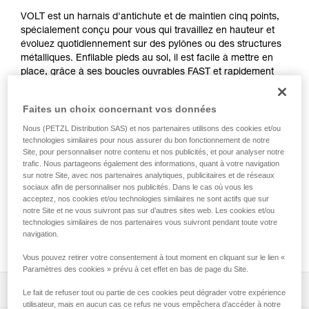
VOLT est un harnais d'antichute et de maintien cinq points,
spécialement conçu pour vous qui travaillez en hauteur et
évoluez quotidiennement sur des pylônes ou des structures
métalliques. Enfilable pieds au sol, il est facile à mettre en
place, grâce à ses boucles ouvrables FAST et rapidement
réglable, grâce à ses boucles autobloquantes
DOUBLEBACK. Confortable, sa construction apporte tout le
Faites un choix concernant vos données
confort, l'ajustement et le maintien nécessaires au travail en
hauteur. Son point d'attache ventral LADDER CLIMB permet
Nous (PETZL Distribution SAS) et nos partenaires utilisons des cookies et/ou
technologies similaires pour nous assurer du bon fonctionnement de notre
de connecter un chariot et d'évoluer facilement et
Site, pour personnaliser notre contenu et nos publicités, et pour analyser notre
confortablement sur rail ou câble. Enfin, ses porte-matériel
trafic. Nous partageons également des informations, quant à votre navigation
et passants porte-outils vous permettent d'organiser et
sur notre Site, avec nos partenaires analytiques, publicitaires et de réseaux
transporter tout le matériel dont vous avez besoin pour vos
sociaux afin de personnaliser nos publicités. Dans le cas où vous les
missions.
acceptez, nos cookies et/ou technologies similaires ne sont actifs que sur
notre Site et ne vous suivront pas sur d’autres sites web. Les cookies et/ou
technologies similaires de nos partenaires vous suivront pendant toute votre
navigation.
Achetez en ligne
Vous pouvez retirer votre consentement à tout moment en cliquant sur le lien «
Paramètres des cookies » prévu à cet effet en bas de page du Site.
Descriptif
Le fait de refuser tout ou partie de ces cookies peut dégrader votre expérience
utilisateur, mais en aucun cas ce refus ne vous empêchera d’accéder à notre