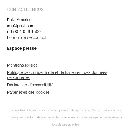
CONTACTEZ-NOUS
Petzl America
info@petzl.com
(+1) 801 926 1500
Formulaire de contact
Espace presse
Mentions légales
Politique de confidentialité et de traitement des données
personnelles
Déclaration d'accessibilité
Paramètres des cookies
Les activités illustrées sont intrinsèquement dangereuses. Chaque utilisateur doit
avoir suivi une formation et avoir des compétences pour l’usage des équipements
lors de ces activités.