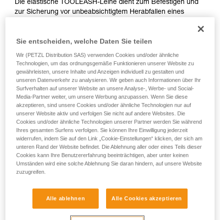
Die elastische TOOLEASH-Leine dient zum Befestigen und
zur Sicherung vor unbeabsichtigtem Herabfallen eines
Werkzeugs bei Höhenarbeiten. Die elastische, sehr robuste
Leine reduziert das Volumen am Gurt. Ihr vielseitiges
Sie entscheiden, welche Daten Sie teilen
Befestigungssystem ermöglicht eine dauerhafte Verbindung
am Werkzeug oder ein Austauschen je nach Bedarf. Die
Wir (PETZL Distribution SAS) verwenden Cookies und/oder ähnliche
TOOLEASH ist Teil einer Komplettlösung zum Schutz vor
Technologien, um das ordnungsgemäße Funktionieren unserer Website zu
unbeabsichtigtem Herabfallen von Werkzeug.
gewährleisten, unsere Inhalte und Anzeigen individuell zu gestalten und
unseren Datenverkehr zu analysieren. Wir geben auch Informationen über Ihr
Surfverhalten auf unserer Website an unsere Analyse-, Werbe- und Social-
Media-Partner weiter, um unsere Werbung anzupassen. Wenn Sie diese
akzeptieren, sind unsere Cookies und/oder ähnliche Technologien nur auf
HOW TO Use ou solutions for dropped tool
unserer Website aktiv und verfolgen Sie nicht auf andere Websites. Die
prevention
Cookies und/oder ähnliche Technologien unserer Partner werden Sie während
Ihres gesamten Surfens verfolgen. Sie können Ihre Einwilligung jederzeit
widerrufen, indem Sie auf den Link „Cookie-Einstellungen“ klicken, der sich am
unteren Rand der Website befindet. Die Ablehnung aller oder eines Teils dieser
Cookies kann Ihre Benutzererfahrung beeinträchtigen, aber unter keinen
Umständen wird eine solche Ablehnung Sie daran hindern, auf unsere Website
zuzugreifen.
Alle ablehnen
Alle Cookies akzeptieren