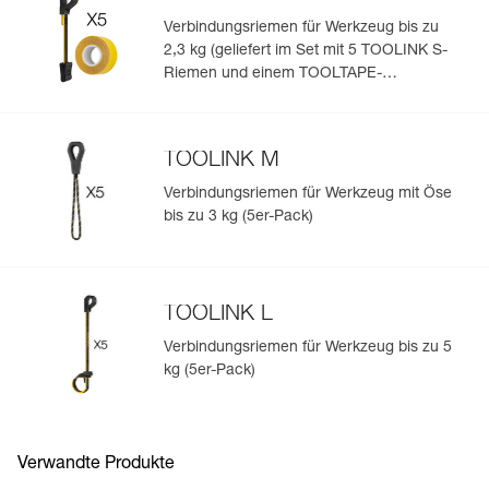
Verbindungsriemen für Werkzeug bis zu
2,3 kg (geliefert im Set mit 5 TOOLINK S-
Einfache Verwaltung und Überprüfung Ihrer PSA
Riemen und einem TOOLTAPE-
Klebeband)
Fügen Sie ein Petzl-Produkt durch das Einscannen seiner
Datamatrix hinzu: Alle Produktinformationen werden
automatisch hochgeladen.
TOOLINK M
Importieren und exportieren Sie problemlos die Daten
Verbindungsriemen für Werkzeug mit Öse
Ihrer vorhandenen PSA-Bestände.
bis zu 3 kg (5er-Pack)
Sehen Sie sich die Geschichte eines Produkts ab dem
Herstellungsdatum an.
TOOLINK L
Mehr erfahren
Verbindungsriemen für Werkzeug bis zu 5
kg (5er-Pack)
Verwandte Produkte