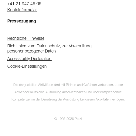
+41 21 947 46 66
Kontaktformular
Pressezugang
Rechtliche Hinweise
Richtlinien zum Datenschutz, zur Verarbeitung
personenbezogener Daten
Accessibility Declaration
Cookie-Einstellungen
Die dargestellten Aktivitäten sind mit Risiken und Gefahren verbunden. Jeder
Anwender muss eine Ausbildung absolviert haben und über entsprechende
Kompetenzen in der Benutzung der Ausrüstung bei diesen Aktivitäten verfügen.
© 1995-2026 Petzl