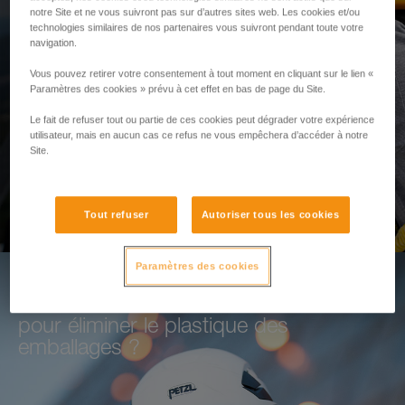
calcul de tirant d'air
notre Site et ne vous suivront pas sur d’autres sites web. Les cookies et/ou
technologies similaires de nos partenaires vous suivront pendant toute votre
navigation.
Utilisez cet outil pour sécuriser vos équipes sur
Vous pouvez retirer votre consentement à tout moment en cliquant sur le lien «
le terrain
Paramètres des cookies » prévu à cet effet en bas de page du Site.
Le fait de refuser tout ou partie de ces cookies peut dégrader votre expérience
ACCÉDER AU MODULE
utilisateur, mais en aucun cas ce refus ne vous empêchera d’accéder à notre
Site.
Tout refuser
Autoriser tous les cookies
Paramètres des cookies
Comment Petzl met tout en oeuvre
pour éliminer le plastique des
emballages ?