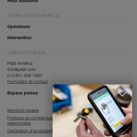
Petzl Solutions
AUTRES SITES WEB PETZL
Opérateurs
Intervention
CONTACTEZ-NOUS
Petzl America
info@petzl.com
(+1) 801 926 1500
Formulaire de contact
Espace presse
Mentions légales
Politique de confidentialité et de traitement des données
personnelles
Déclaration d'accessibilité