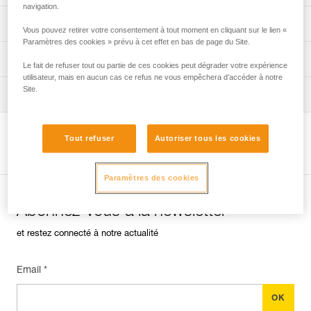
navigation.
découvrez ePPEcentre
Procédure de vérification EPI
Vous pouvez retirer votre consentement à tout moment en cliquant sur le lien «
Paramètres des cookies » prévu à cet effet en bas de page du Site.
verif-EPI-harnais-PRO-procedure-FR
Fiche de suivi EPI
Le fait de refuser tout ou partie de ces cookies peut dégrader votre expérience
utilisateur, mais en aucun cas ce refus ne vous empêchera d’accéder à notre
Site.
verif-EPI-harnais-PRO-suivi-FR
Conseils pour l'entretien de vos équipements
entretien-harnais-FR
Tout refuser
Autoriser tous les cookies
Voir la page produit
Paramètres des cookies
Abonnez-vous à la newsletter
et restez connecté à notre actualité
Email *