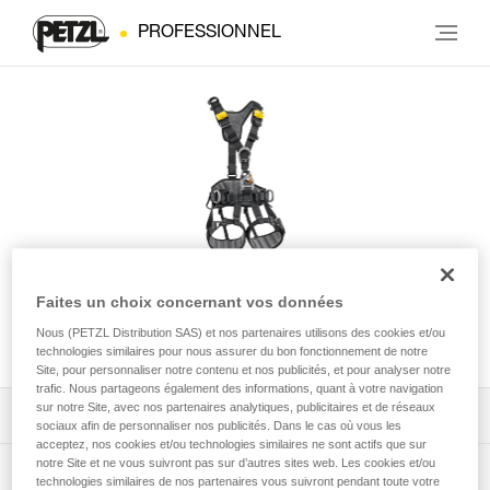
PROFESSIONNEL
AVAO® FAST version
Faites un choix concernant vos données
internationale
Nous (PETZL Distribution SAS) et nos partenaires utilisons des cookies et/ou
technologies similaires pour nous assurer du bon fonctionnement de notre
Site, pour personnaliser notre contenu et nos publicités, et pour analyser notre
trafic. Nous partageons également des informations, quant à votre navigation
sur notre Site, avec nos partenaires analytiques, publicitaires et de réseaux
Télécharger la notice technique (PDF)
sociaux afin de personnaliser nos publicités. Dans le cas où vous les
acceptez, nos cookies et/ou technologies similaires ne sont actifs que sur
notre Site et ne vous suivront pas sur d’autres sites web. Les cookies et/ou
Technical Notice
App pour contrôler et suivre vos EPI
technologies similaires de nos partenaires vous suivront pendant toute votre