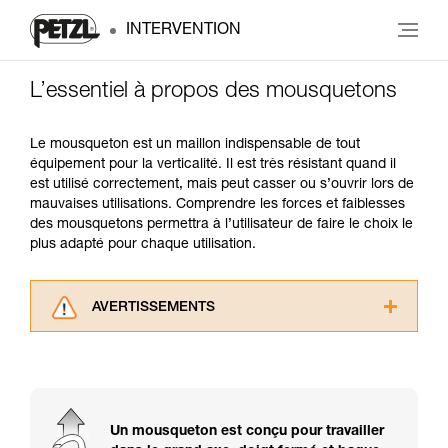
INTERVENTION
L’essentiel à propos des mousquetons
Le mousqueton est un maillon indispensable de tout
équipement pour la verticalité. Il est très résistant quand il
est utilisé correctement, mais peut casser ou s’ouvrir lors de
mauvaises utilisations. Comprendre les forces et faiblesses
des mousquetons permettra à l’utilisateur de faire le choix le
plus adapté pour chaque utilisation.
AVERTISSEMENTS
Lisez attentivement les notices techniques des
produits utilisés dans ce conseil avant de le
consulter. Vous devez avoir compris les
informations de la notice technique pour
pouvoir comprendre ce complément
Un mousqueton est conçu pour travailler
d’informations.