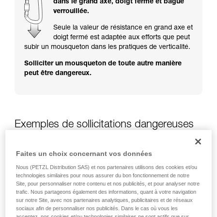
dans le grand axe, doigt fermé et bague
Maîtriser ces techniques nécessite une
verrouillée.
formation et un entraînement spécifique. Validez
avec un professionnel votre capacité à refaire
Seule la valeur de résistance en grand axe et
la manipulation, seul, en toute sécurité, avant
doigt fermé est adaptée aux efforts que peut
de la reproduire en autonomie.
subir un mousqueton dans les pratiques de verticalité.
Nous donnons des exemples de techniques
Solliciter un mousqueton de toute autre manière
liées à votre activité. Il peut en exister d’autres
peut être dangereux.
que nous ne décrivons pas ici.
Exemples de sollicitations dangereuses
des mousquetons
Faites un choix concernant vos données
Nous (PETZL Distribution SAS) et nos partenaires utilisons des cookies et/ou
technologies similaires pour nous assurer du bon fonctionnement de notre
Site, pour personnaliser notre contenu et nos publicités, et pour analyser notre
trafic. Nous partageons également des informations, quant à votre navigation
sur notre Site, avec nos partenaires analytiques, publicitaires et de réseaux
sociaux afin de personnaliser nos publicités. Dans le cas où vous les
acceptez, nos cookies et/ou technologies similaires ne sont actifs que sur