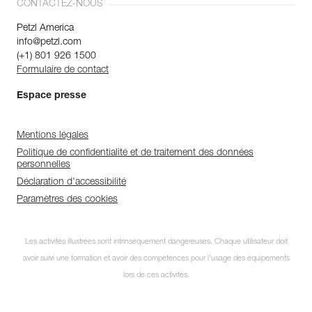
CONTACTEZ-NOUS
Petzl America
info@petzl.com
(+1) 801 926 1500
Formulaire de contact
Espace presse
Mentions légales
Politique de confidentialité et de traitement des données
personnelles
Déclaration d'accessibilité
Paramètres des cookies
Les activités illustrées sont intrinsèquement dangereuses. Chaque utilisateur doit
avoir suivi une formation et avoir des compétences pour l’usage des équipements
lors de ces activités.