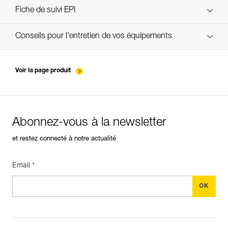
verif EPI-CONNECTEURS-procedure-FR
Fiche de suivi EPI
verif EPI-suivi-connecteur-FR
Conseils pour l'entretien de vos équipements
entretien-mousquetons_FR
Voir la page produit
Abonnez-vous à la newsletter
et restez connecté à notre actualité
Email *