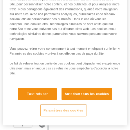
Site, pour personnaliser notre contenu et nos publicités, et pour analyser notre
trafic. Nous partageons également des informations, quant à votre navigation
sur notre Site, avec nos partenaires analytiques, publicitaires et de réseaux
L’essentiel à propos des mousquetons
sociaux afin de personnaliser nos publicités. Dans le cas où vous les
acceptez, nos cookies et/ou technologies similaires ne sont actifs que sur
notre Site et ne vous suivront pas sur d’autres sites web. Les cookies et/ou
technologies similaires de nos partenaires vous suivront pendant toute votre
navigation.
Vous pouvez retirer votre consentement à tout moment en cliquant sur le lien «
Paramètres des cookies » prévu à cet effet en bas de page du Site.
Le fait de refuser tout ou partie de ces cookies peut dégrader votre expérience
utilisateur, mais en aucun cas ce refus ne vous empêchera d’accéder à notre
Site.
Les systèmes de verrouillage de
mousquetons
Tout refuser
Autoriser tous les cookies
Paramètres des cookies